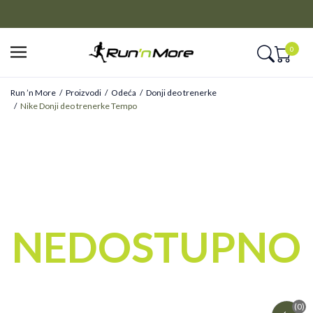
CLICK&COLLECT
Platite unapred i preuzmite u prodavnici po vašem izboru
0
Run ’n More
Proizvodi
Odeća
Donji deo trenerke
Nike Donji deo trenerke Tempo
ONLINE ONLY
NEDOSTUPNO
(0)