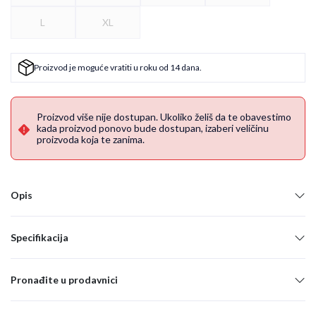
L
XL
Proizvod je moguće vratiti u roku od 14 dana.
Proizvod više nije dostupan. Ukoliko želiš da te obavestimo
kada proizvod ponovo bude dostupan, izaberi veličinu
proizvoda koja te zanima.
Opis
Specifikacija
Pronađite u prodavnici