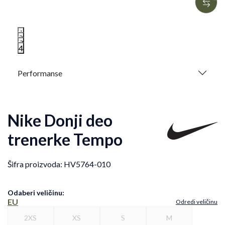
1
2
3
4
Performanse
Nike Donji deo
trenerke Tempo
Šifra proizvoda:
HV5764-010
Odaberi veličinu
:
EU
Odredi veličinu
2XS
XS
S
M