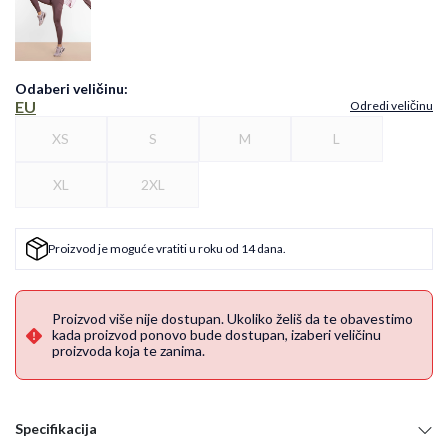
Odaberi veličinu
:
EU
Odredi veličinu
XS
S
M
L
XL
2XL
Proizvod je moguće vratiti u roku od 14 dana.
Proizvod više nije dostupan. Ukoliko želiš da te obavestimo
kada proizvod ponovo bude dostupan, izaberi veličinu
proizvoda koja te zanima.
Specifikacija