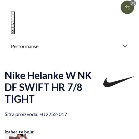
(0)
1
2
3
4
5
6
Performanse
Nike Helanke W NK
DF SWIFT HR 7/8
TIGHT
Šifra proizvoda:
HJ2252-017
Izaberite boju: