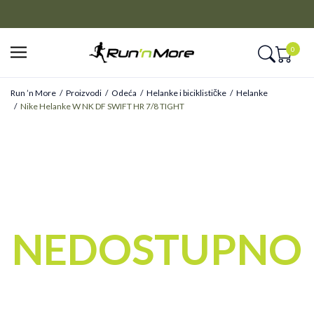
CLICK&COLLECT
Platite unapred i preuzmite u prodavnici po vašem izboru
0
Run ’n More
Proizvodi
Odeća
Helanke i biciklističke
Helanke
Nike Helanke W NK DF SWIFT HR 7/8 TIGHT
NEDOSTUPNO