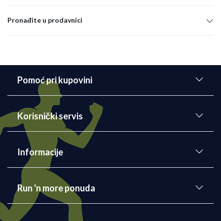
Pronađite u prodavnici
Pomoć pri kupovini
Korisnički servis
Informacije
Run 'n more ponuda