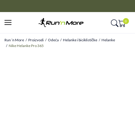
CLICK&COLLECT
Platite unapred i preuzmite u prodavnici po vašem izboru
0
Run ’n More
Proizvodi
Odeća
Helanke i biciklističke
Helanke
Nike Helanke Pro 365