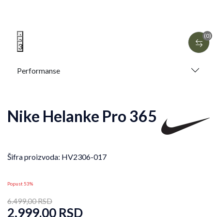
1
(0)
2
3
Performanse
Nike Helanke Pro 365
Šifra proizvoda:
HV2306-017
Popust 53%
6.499,00
RSD
2.999,00
RSD