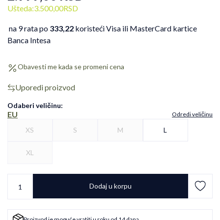
Ušteda:
3.500,00
RSD
na 9 rata po
333,22
koristeći Visa ili MasterCard kartice
Banca Intesa
Obavesti me kada se promeni cena
Uporedi proizvod
Odaberi veličinu
:
EU
Odredi veličinu
XS
S
M
L
XL
Dodaj u korpu
Proizvod je moguće vratiti u roku od 14 dana.