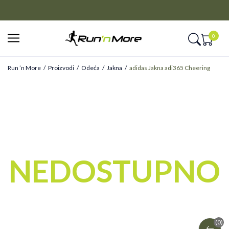
CLICK&COLLECT
Platite unapred i preuzmite u prodavnici po vašem izboru
0
Run ’n More
Proizvodi
Odeća
Jakna
adidas Jakna adi365 Cheering
ONLINE ONLY
NEDOSTUPNO
(0)