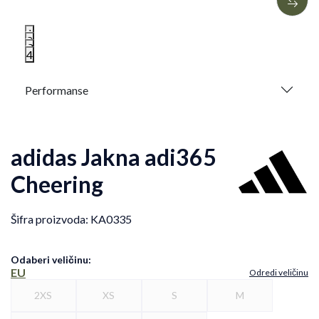
1
2
3
4
Performanse
adidas Jakna adi365
Cheering
Šifra proizvoda:
KA0335
Odaberi veličinu
:
EU
Odredi veličinu
2XS
XS
S
M