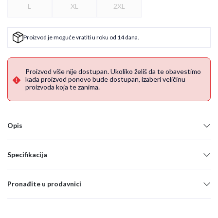
L
XL
2XL
Proizvod je moguće vratiti u roku od 14 dana.
Proizvod više nije dostupan. Ukoliko želiš da te obavestimo
kada proizvod ponovo bude dostupan, izaberi veličinu
proizvoda koja te zanima.
Opis
Specifikacija
Pronađite u prodavnici