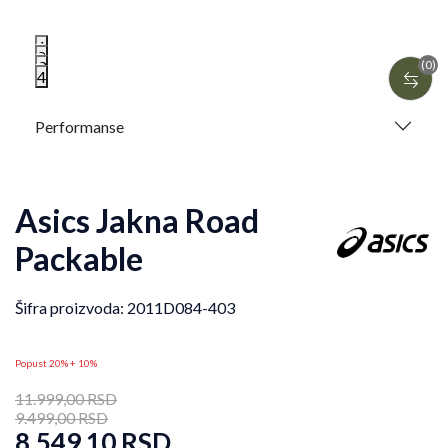
1
2
3
(0)
4
Performanse
Asics Jakna Road
Packable
Šifra proizvoda:
2011D084-403
Popust 20% + 10%
11.999,00
RSD
9.499,00
RSD
8.549,10
RSD