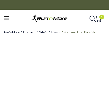
CLICK&COLLECT
Platite unapred i preuzmite u prodavnici po vašem izboru
0
Run ’n More
Proizvodi
Odeća
Jakna
Asics Jakna Road Packable