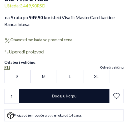
Ušteda:
3.449,90
RSD
na 9 rata po
949,90
koristeći Visa ili MasterCard kartice
Banca Intesa
Obavesti me kada se promeni cena
Uporedi proizvod
Odaberi veličinu
:
EU
Odredi veličinu
S
M
L
XL
Dodaj u korpu
Proizvod je moguće vratiti u roku od 14 dana.