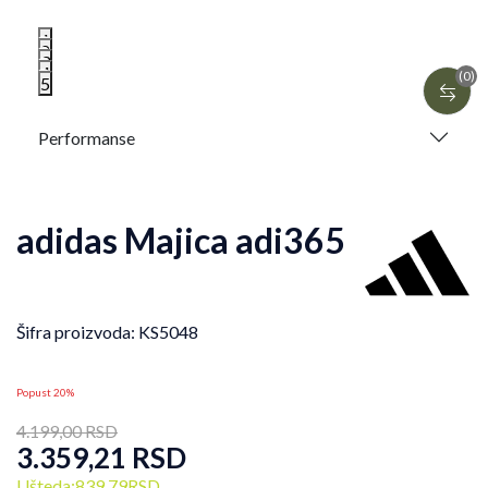
1
2
3
4
(0)
5
Performanse
adidas Majica adi365
Šifra proizvoda:
KS5048
Popust 20%
4.199,00
RSD
3.359,21
RSD
Ušteda:
839,79
RSD