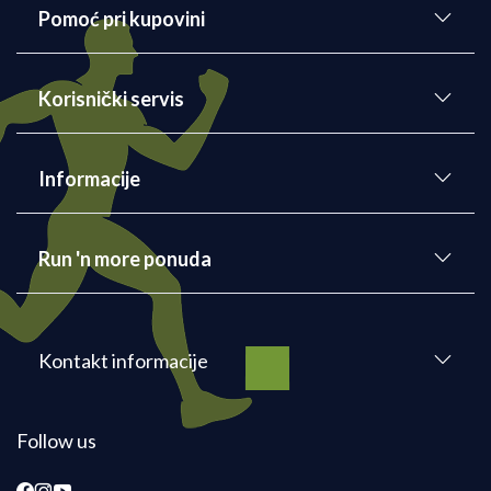
Pomoć pri kupovini
Korisnički servis
Informacije
Run 'n more ponuda
Kontakt informacije
Follow us