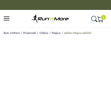
CLICK&COLLECT
Platite unapred i preuzmite u prodavnici po vašem izboru
0
Run ’n More
Proizvodi
Odeća
Majica
adidas Majica adi365
ONLINE ONLY