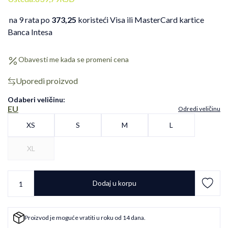
na 9 rata po
373,25
koristeći Visa ili MasterCard kartice
Banca Intesa
Obavesti me kada se promeni cena
Uporedi proizvod
Odaberi veličinu
:
EU
Odredi veličinu
XS
S
M
L
XL
Dodaj u korpu
Proizvod je moguće vratiti u roku od 14 dana.