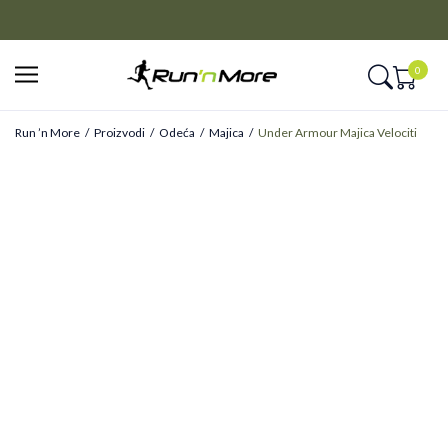
CLICK&COLLECT
Platite unapred i preuzmite u prodavnici po vašem izboru
0
Run ’n More
Proizvodi
Odeća
Majica
Under Armour Majica Velociti