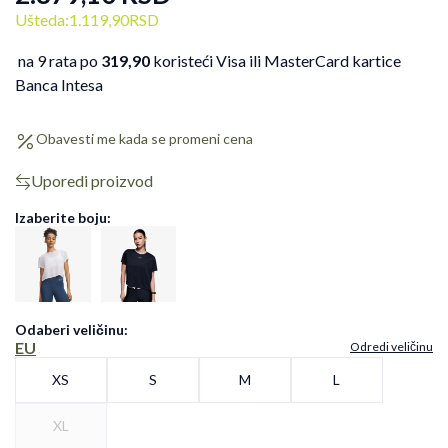
Ušteda:
1.119,90
RSD
na 9 rata po
319,90
koristeći Visa ili MasterCard kartice
Banca Intesa
Obavesti me kada se promeni cena
Uporedi proizvod
Izaberite boju:
Odaberi veličinu
:
EU
Odredi veličinu
XS
S
M
L
XL