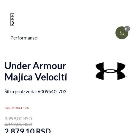
1
2
3
(0)
Performanse
Under Armour
Majica Velociti
Šifra proizvoda:
6009540-703
Popust 20% + 10%
3.999,00
RSD
3.199,00
RSD
2.879,10
RSD