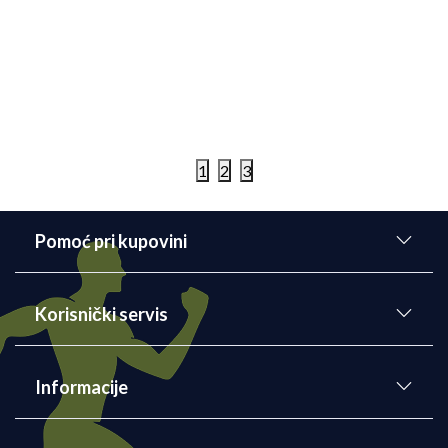
Korisnička podrška
Želim da poručim, ali nisam siguran kako to da
uradim?
Detaljnije
23/10/2025
1
2
3
Pomoć pri kupovini
Korisnički servis
Informacije