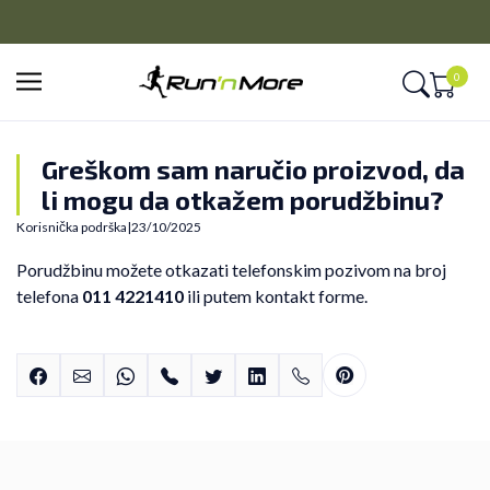
PLAĆANJE NA RATE
Kreditnim karticama BANCA INTESA platite na 9 rata
Pla
0
Greškom sam naručio proizvod, da
li mogu da otkažem porudžbinu?
Korisnička podrška
|
23/10/2025
Porudžbinu možete otkazati telefonskim pozivom na broj
telefona
011 4221410
ili putem
kontakt forme
.