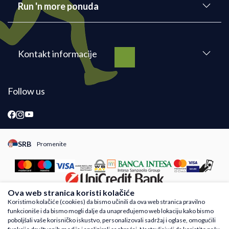
Run 'n more ponuda
Kontakt informacije
Follow us
SRB
Promenite
Promeni instancu sajta, posetite sajtove za druge zemlje
Ova web stranica koristi kolačiće
Koristimo kolačiće (cookies) da bismo učinili da ova web stranica pravilno
funkcioniše i da bismo mogli dalje da unapređujemo web lokaciju kako bismo
Nastojimo da budemo što precizniji u opisu proizvoda, prikazu slika i samih cena,
poboljšali vaše korisničko iskustvo, personalizovali sadržaj i oglase, omogućili
ali ne možemo garantovati da su sve informacije kompletne i bez grešaka. Svi