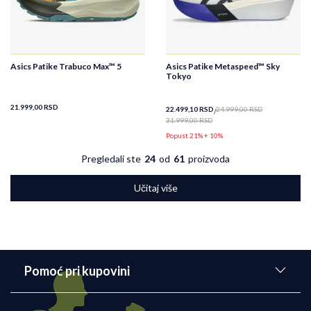
Asics Patike Trabuco Max™ 5
Asics Patike Metaspeed™ Sky
Tokyo
21.999,00
RSD
22.499,10
RSD
24.999,00
RSD
31.999,00
RSD
Popust 21% + 10%
Pregledali ste
24
od
61
proizvoda
Učitaj više
Pomoć pri kupovini