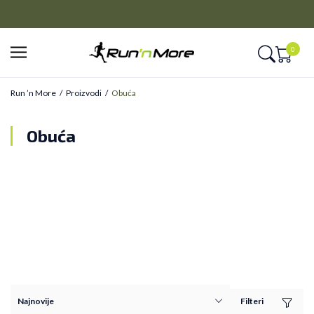
CLICK&COLLECT
Platite unapred i preuzmite u prodavnici po vašem izboru
0
Run ’n More
Proizvodi
Obuća
Obuća
Patike
Sprinterice
Filteri