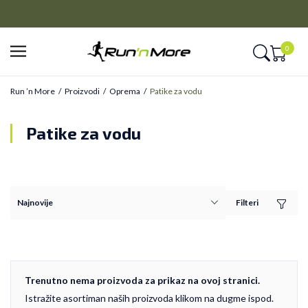
CLICK&COLLECT
Platite unapred i preuzmite u prodavnici po vašem izboru
0
Run ’n More
Proizvodi
Oprema
Patike za vodu
Patike za vodu
Filteri
Trenutno nema proizvoda za prikaz na ovoj stranici.
Istražite asortiman naših proizvoda klikom na dugme ispod.