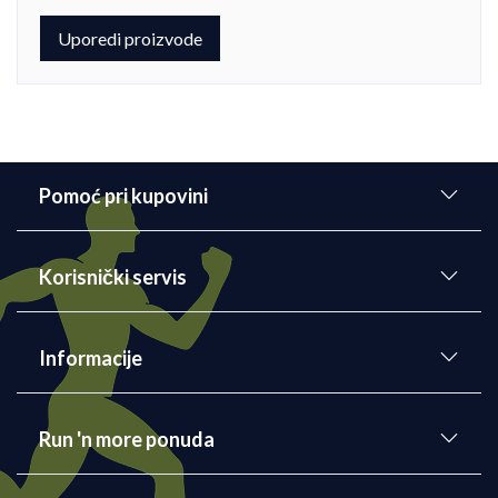
Uporedi proizvode
Pomoć pri kupovini
Korisnički servis
Informacije
Run 'n more ponuda