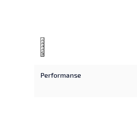
1
2
3
4
5
Performanse