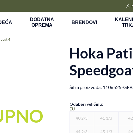
CLICK&COLLECT
P
a
Platite unapred i preuzmite u prodavnici po vašem izboru
DODATNA
KALEN
DEĆA
BRENDOVI
OPREMA
TRK
dgoat 4
Hoka Pat
Speedgoa
Šifra proizvoda:
1106525-GFB
Odaberi veličinu
:
UPNO
EU
40 2/3
41 1/3
4
44 2/3
45 1/3
4