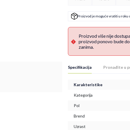
Proizvod je moguće vratiti u roku 
Proizvod više nije dostup
proizvod ponovo bude dost
zanima.
Specifikacija
Pronađite u p
Karakteristike
Kategorija
Pol
Brend
Uzrast