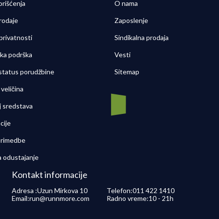
orišćenja
O nama
rodaje
Zaposlenje
 privatnosti
Sindikalna prodaja
čka podrška
Vesti
 status porudžbine
Sitemap
veličina
j sredstava
cije
 primedbe
a odustajanje
Kontakt informacije
Adresa :
Uzun Mirkova 10
Telefon:
011 422 1410
Email:
run@runnmore.com
Radno vreme:
10 - 21h