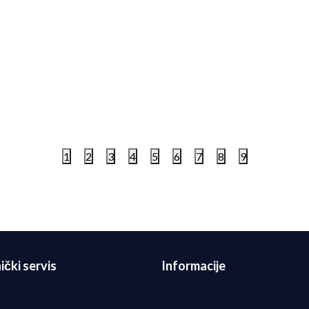
 Patike W NIKE STRUCTURE
Nike Patike W NIKE ACG Z
S
TRAIL
9,00
RSD
21.999,00
RSD
1
2
3
4
5
6
7
8
9
ički servis
Informacije