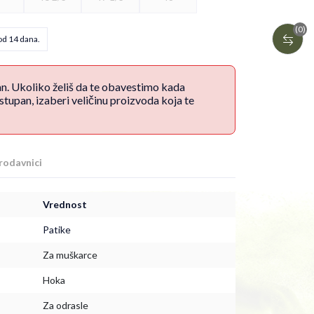
(0)
od 14 dana.
an. Ukoliko želiš da te obavestimo kada
upan, izaberi veličinu proizvoda koja te
rodavnici
Vrednost
Patike
Za muškarce
Hoka
Za odrasle