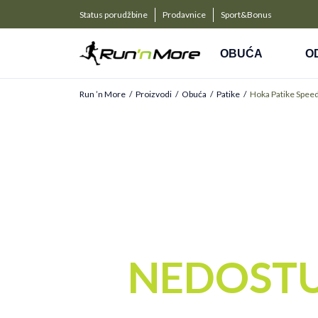
a kompanije
PLAĆANJE NA RATE
Status porudžbine
Prodavnice
Sport&Bonus
Kreditnim karticama BANCA INTESA platite na 9 rat
OBUĆA
O
Run ’n More
Proizvodi
Obuća
Patike
Hoka Patike Spee
NEDOST