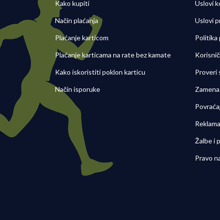
Kako kupiti
Uslovi k
Način plaćanja
Uslovi p
Plaćanje karticom
Politika
Plaćanje karticama na rate bez kamate
Korisni
Kako iskoristiti poklon karticu
Proveri
Način isporuke
Zamena 
Povraća
Reklama
Žalbe i
Pravo n