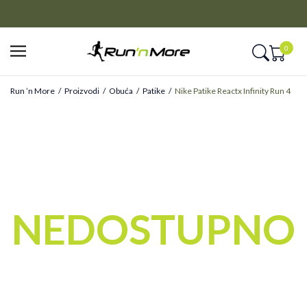
CLICK&COLLECT
Platite unapred i preuzmite u prodavnici po vašem izboru
0
Run ’n More
Proizvodi
Obuća
Patike
Nike Patike Reactx Infinity Run 4
NEDOSTUPNO