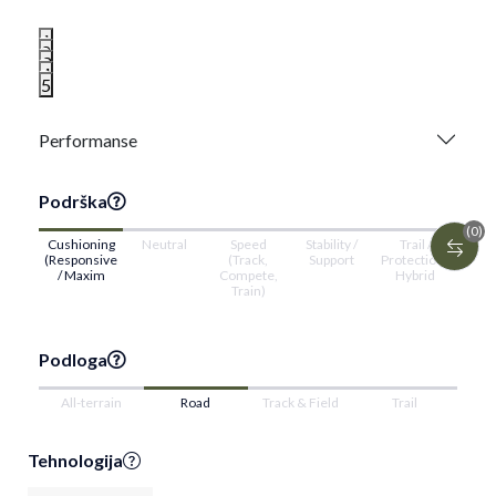
1
2
3
4
5
Performanse
Podrška
(0)
Cushioning
Neutral
Speed
Stability /
Trail /
(Responsive
(Track,
Support
Protection /
/ Maxim
Compete,
Hybrid
Train)
Podloga
All-terrain
Road
Track & Field
Trail
Tehnologija