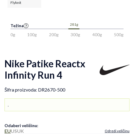
Flyknit
281g
Težina
0g
100g
200g
300g
400g
500g
Nike Patike Reactx
Infinity Run 4
Šifra proizvoda:
DR2670-500
.
Odaberi veličinu
:
EU
US
UK
Odredi veličinu