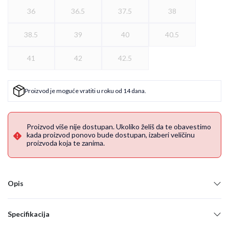
36
36.5
37.5
38
38.5
39
40
40.5
41
42
42.5
Proizvod je moguće vratiti u roku od 14 dana.
Proizvod više nije dostupan. Ukoliko želiš da te obavestimo
kada proizvod ponovo bude dostupan, izaberi veličinu
proizvoda koja te zanima.
Opis
Specifikacija