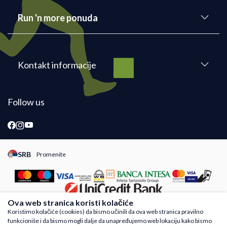
Run 'n more ponuda
Kontakt informacije
Follow us
SRB
Promenite
Promeni instancu sajta, posetite sajtove za druge zemlje
Ova web stranica koristi kolačiće
Koristimo kolačiće (cookies) da bismo učinili da ova web stranica pravilno
funkcioniše i da bismo mogli dalje da unapređujemo web lokaciju kako bismo
Nastojimo da budemo što precizniji u opisu proizvoda, prikazu slika i samih cena,