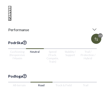
1
2
3
4
5
Performanse
(0)
Podrška
Cushioning
Neutral
Speed
Stability /
Trail /
(Responsive
(Track,
Support
Protection /
/ Maxim
Compete,
Hybrid
Train)
Podloga
All-terrain
Road
Track & Field
Trail