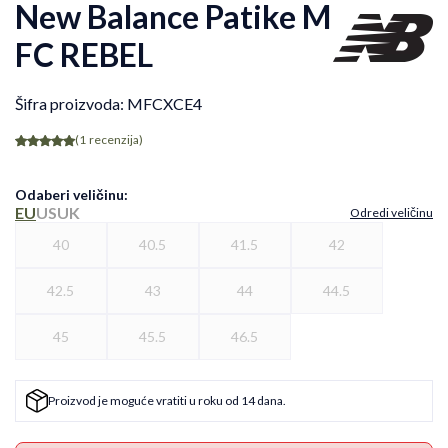
New Balance Patike M
FC REBEL
Šifra proizvoda:
MFCXCE4
(1
recenzija
)
Odaberi veličinu
:
EU
US
UK
Odredi veličinu
40
40.5
41.5
42
42.5
43
44
44.5
45
45.5
46.5
Proizvod je moguće vratiti u roku od 14 dana.