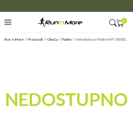
CLICK&COLLECT
Platite unapred i preuzmite u prodavnici po vašem izboru
0
Run ’n More
Proizvodi
Obuća
Patike
New Balance Patike M FC REBEL
NEDOSTUPNO