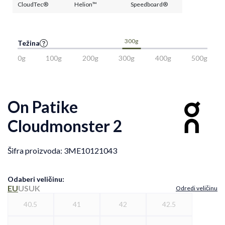
CloudTec®
Helion™
Speedboard®
300g
Težina
0g
100g
200g
300g
400g
500g
On Patike
Cloudmonster 2
Šifra proizvoda:
3ME10121043
Odaberi veličinu
:
EU
US
UK
Odredi veličinu
40.5
41
42
42.5