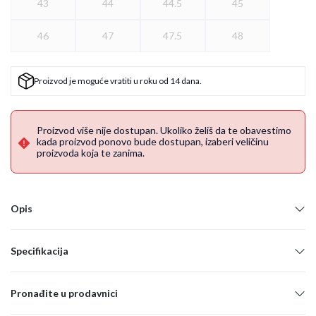
43
44
44.5
45
46
47
47.5
48
Proizvod je moguće vratiti u roku od 14 dana.
Proizvod više nije dostupan. Ukoliko želiš da te obavestimo
kada proizvod ponovo bude dostupan, izaberi veličinu
proizvoda koja te zanima.
Opis
Specifikacija
Pronađite u prodavnici