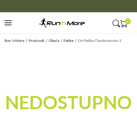
CLICK&COLLECT
Platite unapred i preuzmite u prodavnici po vašem izboru
0
Run ’n More
Proizvodi
Obuća
Patike
On Patike Cloudmonster 2
NEDOSTUPNO