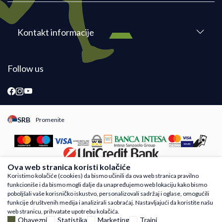
Kontakt informacije
Follow us
SRB
Promenite
Promeni instancu sajta, posetite sajtove za druge zemlje
Ova web stranica koristi kolačiće
Koristimo kolačiće (cookies) da bismo učinili da ova web stranica pravilno
funkcioniše i da bismo mogli dalje da unapređujemo web lokaciju kako bismo
Nastojimo da budemo što precizniji u opisu proizvoda, prikazu slika i samih cena,
poboljšali vaše korisničko iskustvo, personalizovali sadržaj i oglase, omogućili
ali ne možemo garantovati da su sve informacije kompletne i bez grešaka. Svi
funkcije društvenih medija i analizirali saobraćaj. Nastavljajući da koristite našu
artikli prikazani na sajtu su deo naše ponude i ne podrazumeva da su dostupni u
web stranicu, prihvatate upotrebu kolačića.
svakom trenutku. Raspoloživost robe možete proveriti besplatnim pozivom Call
Obavezni
Statistika
Marketing
Trajni