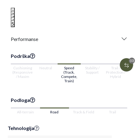
1
2
3
4
5
Performanse
Podrška
(0)
Cushioning
Neutral
Speed
Stability /
Trail /
(Responsive
(Track,
Support
Protection /
/ Maxim
Compete,
Hybrid
Train)
Podloga
All-terrain
Road
Track & Field
Trail
Tehnologija