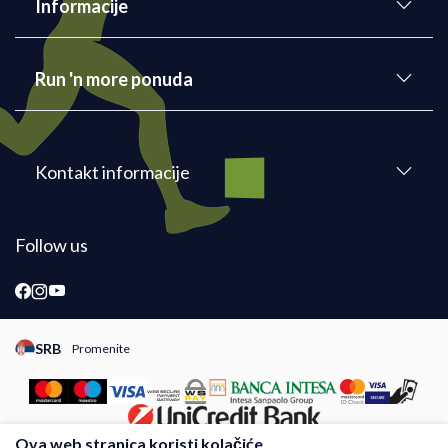
Informacije
Run 'n more ponuda
Kontakt informacije
Follow us
SRB
Promenite
Promeni instancu sajta, posetite sajtove za druge zemlje
Ova web stranica koristi kolačiće