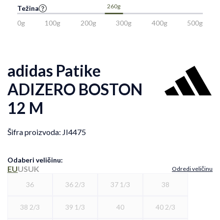
260g
Težina
0g
100g
200g
300g
400g
500g
adidas Patike
ADIZERO BOSTON
12 M
Šifra proizvoda:
JI4475
Odaberi veličinu
:
EU
US
UK
Odredi veličinu
36
36 2/3
37 1/3
38
38 2/3
39 1/3
40
40 2/3