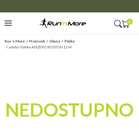
CLICK&COLLECT
Platite unapred i preuzmite u prodavnici po vašem izboru
0
Run ’n More
Proizvodi
Obuća
Patike
adidas Patike ADIZERO BOSTON 12 M
NEDOSTUPNO