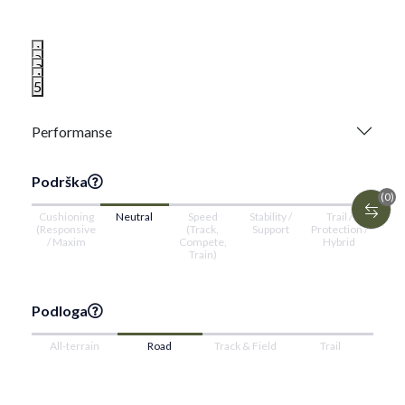
1
2
3
4
5
Performanse
Podrška
(0)
Cushioning
Neutral
Speed
Stability /
Trail /
(Responsive
(Track,
Support
Protection /
/ Maxim
Compete,
Hybrid
Train)
Podloga
All-terrain
Road
Track & Field
Trail