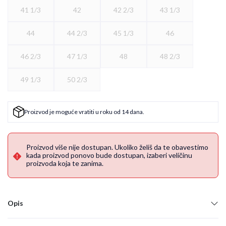
41 1/3
42
42 2/3
43 1/3
44
44 2/3
45 1/3
46
46 2/3
47 1/3
48
48 2/3
49 1/3
50 2/3
Proizvod je moguće vratiti u roku od 14 dana.
Proizvod više nije dostupan. Ukoliko želiš da te obavestimo
kada proizvod ponovo bude dostupan, izaberi veličinu
proizvoda koja te zanima.
Opis