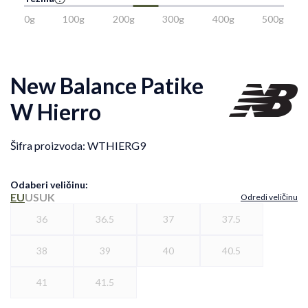
0g
100g
200g
300g
400g
500g
New Balance Patike
W Hierro
Šifra proizvoda:
WTHIERG9
Odaberi veličinu
:
EU
US
UK
Odredi veličinu
36
36.5
37
37.5
38
39
40
40.5
41
41.5