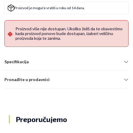
Proizvod je moguće vratiti u roku od 14 dana.
Proizvod više nije dostupan. Ukoliko želiš da te obavestimo
kada proizvod ponovo bude dostupan, izaberi veličinu
proizvoda koja te zanima.
Specifikacija
Pronađite u prodavnici
Preporučujemo