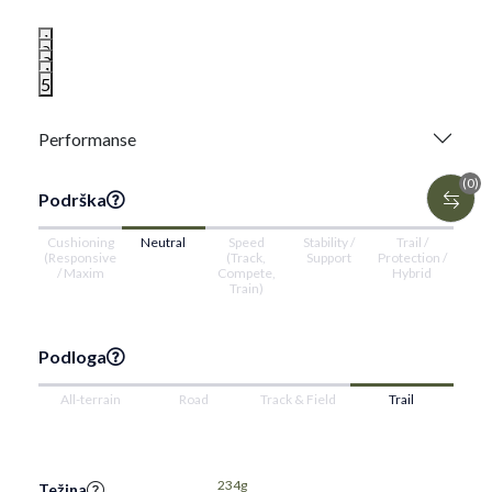
1
2
3
4
5
Performanse
(0)
Podrška
Cushioning
Neutral
Speed
Stability /
Trail /
(Responsive
(Track,
Support
Protection /
/ Maxim
Compete,
Hybrid
Train)
Podloga
All-terrain
Road
Track & Field
Trail
234g
Težina