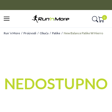
CLICK&COLLECT
Platite unapred i preuzmite u prodavnici po vašem izboru
0
Run ’n More
Proizvodi
Obuća
Patike
New Balance Patike W Hierro
NEDOSTUPNO