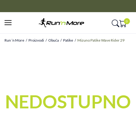
CLICK&COLLECT
Platite unapred i preuzmite u prodavnici po vašem izboru
0
Run ’n More
Proizvodi
Obuća
Patike
Mizuno Patike Wave Rider 29
NEDOSTUPNO