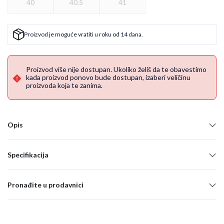
40
40.5
41
Proizvod je moguće vratiti u roku od 14 dana.
Proizvod više nije dostupan. Ukoliko želiš da te obavestimo
kada proizvod ponovo bude dostupan, izaberi veličinu
proizvoda koja te zanima.
Opis
Specifikacija
Pronađite u prodavnici