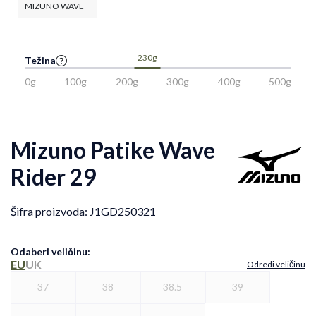
MIZUNO WAVE
230g
Težina
0g
100g
200g
300g
400g
500g
Mizuno Patike Wave
Rider 29
Šifra proizvoda:
J1GD250321
Odaberi veličinu
:
EU
UK
Odredi veličinu
37
38
38.5
39