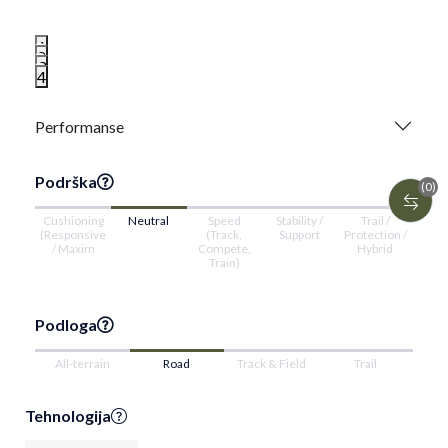
1
2
3
4
Performanse
Podrška
(0)
Cushioning
Neutral
Speed
Stability /
Trail /
(Responsive
(Track,
Support
Protection /
/ Maxim
Compete,
Hybrid
Train)
Podloga
All-terrain
Road
Track & Field
Trail
Tehnologija