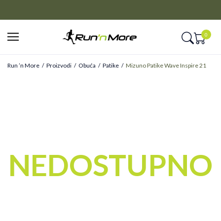
CLICK&COLLECT
Platite unapred i preuzmite u prodavnici po vašem izboru
0
Run ’n More
Proizvodi
Obuća
Patike
Mizuno Patike Wave Inspire 21
NEDOSTUPNO