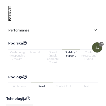
1
2
3
4
5
Performanse
Podrška
(0)
Cushioning
Neutral
Speed
Stability /
Trail /
(Responsive
(Track,
Support
Protection /
/ Maxim
Compete,
Hybrid
Train)
Podloga
All-terrain
Road
Track & Field
Trail
Tehnologija