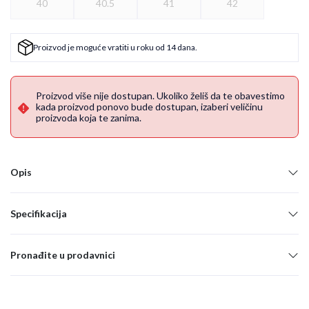
40
40.5
41
42
Proizvod je moguće vratiti u roku od 14 dana.
Proizvod više nije dostupan. Ukoliko želiš da te obavestimo
kada proizvod ponovo bude dostupan, izaberi veličinu
proizvoda koja te zanima.
Opis
Specifikacija
Pronađite u prodavnici