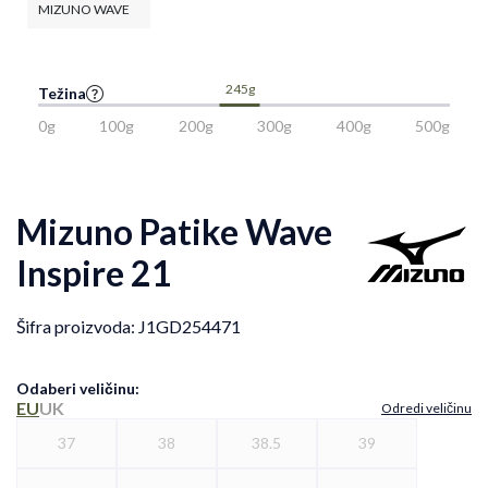
MIZUNO WAVE
245g
Težina
0g
100g
200g
300g
400g
500g
Mizuno Patike Wave
Inspire 21
Šifra proizvoda:
J1GD254471
Odaberi veličinu
:
EU
UK
Odredi veličinu
37
38
38.5
39