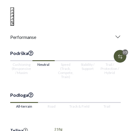
1
2
3
4
5
Performanse
(0)
Podrška
Cushioning
Neutral
Speed
Stability /
Trail /
(Responsive
(Track,
Support
Protection /
/ Maxim
Compete,
Hybrid
Train)
Podloga
All-terrain
Road
Track & Field
Trail
218g
Težina