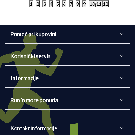
1
2
3
4
5
6
7
8
9
10
11
12
Pomoć pri kupovini
Korisnički servis
Informacije
Run 'n more ponuda
Kontakt informacije