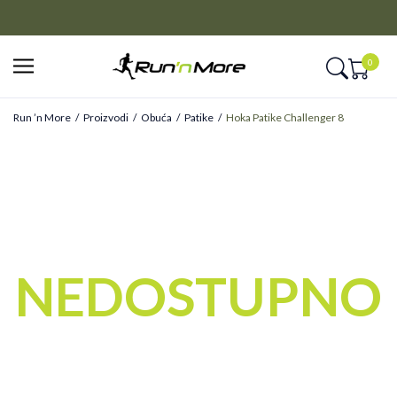
CLICK&COLLECT
Platite unapred i preuzmite u prodavnici po vašem izboru
0
Run ’n More
Proizvodi
Obuća
Patike
Hoka Patike Challenger 8
NEDOSTUPNO