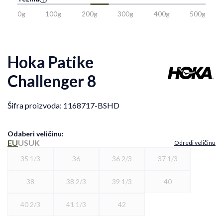
0g
100g
200g
300g
400g
500g
Hoka Patike
Challenger 8
Šifra proizvoda:
1168717-BSHD
Odaberi veličinu
:
EU
US
UK
Odredi veličinu
35 1/3
36
36 2/3
37 1/3
38
38 2/3
39 1/3
40
40 2/3
41 1/3
42