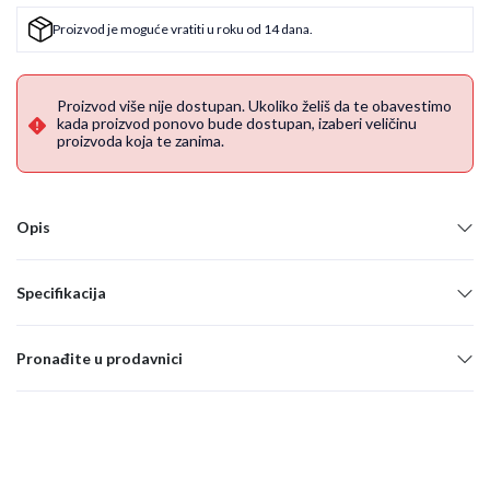
Proizvod je moguće vratiti u roku od 14 dana.
Proizvod više nije dostupan. Ukoliko želiš da te obavestimo
kada proizvod ponovo bude dostupan, izaberi veličinu
proizvoda koja te zanima.
Opis
Specifikacija
Pronađite u prodavnici