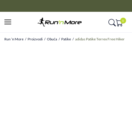
CLICK&COLLECT
Platite unapred i preuzmite u prodavnici po vašem izboru
0
Run ’n More
Proizvodi
Obuća
Patike
adidas Patike Terrex Free Hiker