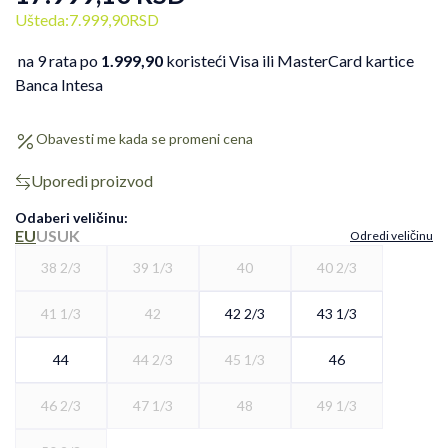
Ušteda:
7.999,90
RSD
na 9 rata po
1.999,90
koristeći Visa ili MasterCard kartice
Banca Intesa
Obavesti me kada se promeni cena
Uporedi proizvod
Odaberi veličinu
:
EU
US
UK
Odredi veličinu
38 2/3
39 1/3
40
40 2/3
41 1/3
42
42 2/3
43 1/3
44
44 2/3
45 1/3
46
46 2/3
47 1/3
48
49 1/3