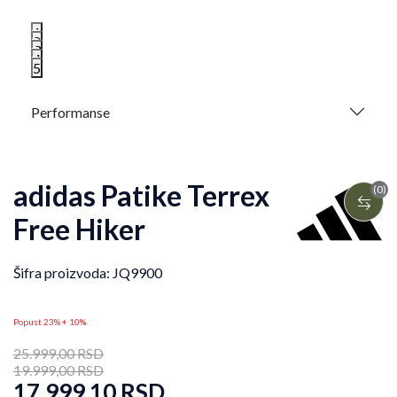
1
2
3
4
5
Performanse
adidas Patike Terrex
(0)
Free Hiker
Šifra proizvoda:
JQ9900
Popust 23% + 10%
25.999,00
RSD
19.999,00
RSD
17.999,10
RSD