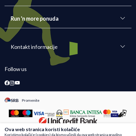
Run 'n more ponuda
Kontakt informacije
Follow us
SRB
Promenite
Promeni instancu sajta, posetite sajtove za druge zemlje
Ova web stranica koristi kolačiće
Koristimo kolačiće (cookies) da bismo učinili da ova web stranica pravilno