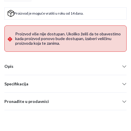
Proizvod je moguće vratiti u roku od 14 dana.
Proizvod više nije dostupan. Ukoliko želiš da te obavestimo
kada proizvod ponovo bude dostupan, izaberi veličinu
proizvoda koja te zanima.
Opis
Specifikacija
Pronađite u prodavnici