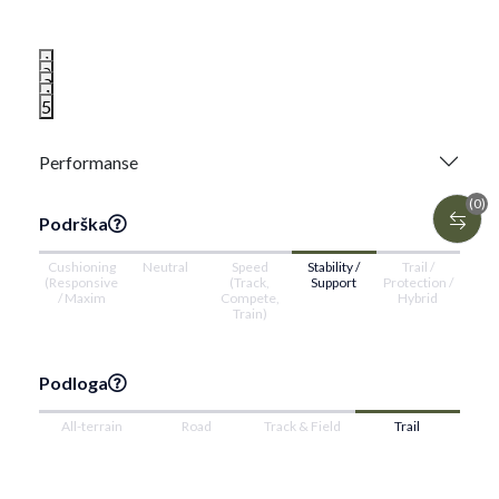
1
2
3
4
5
Performanse
(0)
Podrška
Cushioning
Neutral
Speed
Stability /
Trail /
(Responsive
(Track,
Support
Protection /
/ Maxim
Compete,
Hybrid
Train)
Podloga
All-terrain
Road
Track & Field
Trail