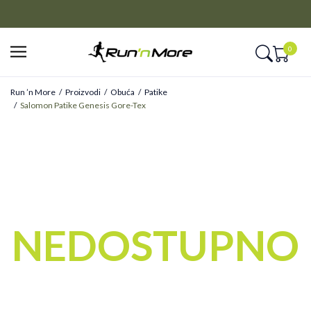
CLICK&COLLECT
Platite unapred i preuzmite u prodavnici po vašem izboru
0
Run ’n More
Proizvodi
Obuća
Patike
Salomon Patike Genesis Gore-Tex
NEDOSTUPNO