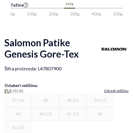
263g
Težina
0g
100g
200g
300g
400g
500g
Salomon Patike
Genesis Gore-Tex
Šifra proizvoda:
L47807900
Odaberi veličinu
:
EU
US
UK
Odredi veličinu
37 1/3
38
38 2/3
39 1/3
40
40 2/3
41 1/3
42
42 2/3