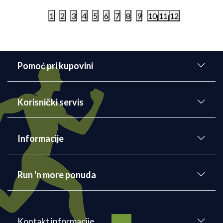
1
2
3
4
5
6
7
8
9
10
11
12
Pomoć pri kupovini
Korisnički servis
Informacije
Run 'n more ponuda
Kontakt informacije