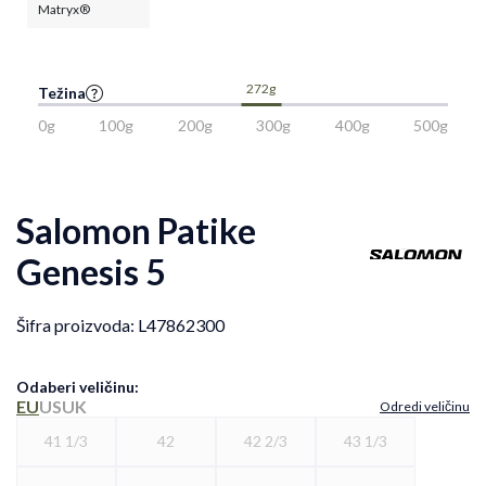
Matryx®
272g
Težina
0g
100g
200g
300g
400g
500g
Salomon Patike
Genesis 5
Šifra proizvoda:
L47862300
Odaberi veličinu
:
EU
US
UK
Odredi veličinu
41 1/3
42
42 2/3
43 1/3