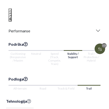
1
2
3
4
Performanse
Podrška
(0)
Cushioning
Neutral
Speed
Stability /
Trail /
(Responsive
(Track,
Support
Protection /
/ Maxim
Compete,
Hybrid
Train)
Podloga
All-terrain
Road
Track & Field
Trail
Tehnologija