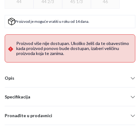
44
44 2/3
45 1/3
46
Proizvod je moguće vratiti u roku od 14 dana.
Proizvod više nije dostupan. Ukoliko želiš da te obavestimo
kada proizvod ponovo bude dostupan, izaberi veličinu
proizvoda koja te zanima.
Opis
Specifikacija
Pronađite u prodavnici