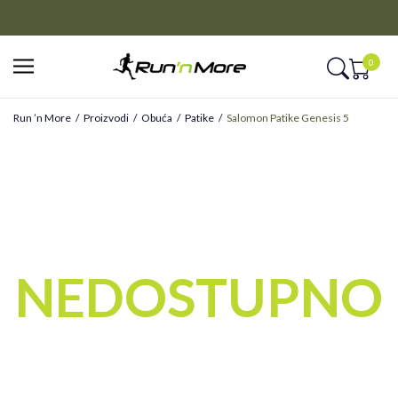
CLICK&COLLECT
Platite unapred i preuzmite u prodavnici po vašem izboru
0
Run ’n More
Proizvodi
Obuća
Patike
Salomon Patike Genesis 5
NEDOSTUPNO