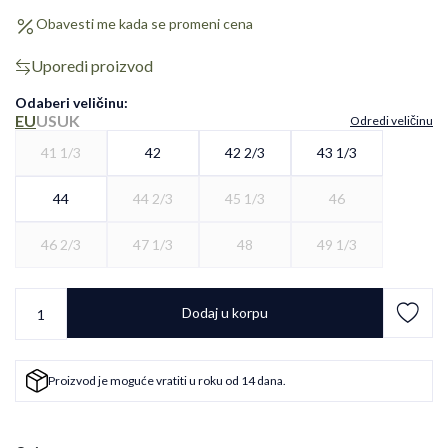
Obavesti me kada se promeni cena
Uporedi proizvod
Odaberi veličinu
:
EU
US
UK
Odredi veličinu
41 1/3
42
42 2/3
43 1/3
44
44 2/3
45 1/3
46
46 2/3
47 1/3
48
49 1/3
Dodaj u korpu
Proizvod je moguće vratiti u roku od 14 dana.