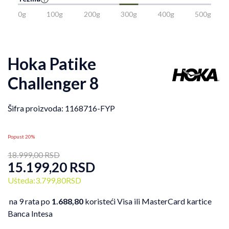
0g
100g
200g
300g
400g
500g
Hoka Patike
Challenger 8
Šifra proizvoda:
1168716-FYP
Popust 20%
18.999,00
RSD
15.199,20
RSD
Ušteda:
3.799,80
RSD
na 9 rata po
1.688,80
koristeći Visa ili MasterCard kartice
Banca Intesa