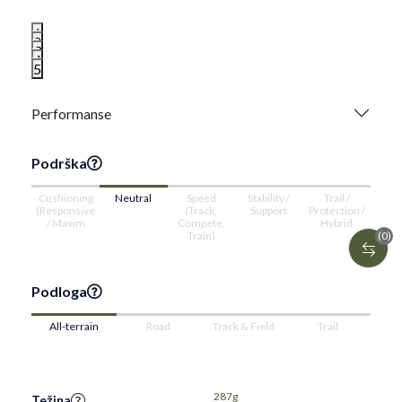
1
2
3
4
5
Performanse
Podrška
Cushioning
Neutral
Speed
Stability /
Trail /
(Responsive
(Track,
Support
Protection /
/ Maxim
Compete,
Hybrid
(0)
Train)
Podloga
All-terrain
Road
Track & Field
Trail
287g
Težina