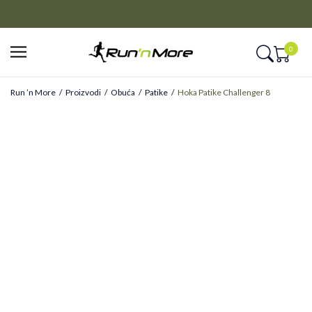
CLICK&COLLECT
Platite unapred i preuzmite u prodavnici po vašem izboru
0
Run ’n More
Proizvodi
Obuća
Patike
Hoka Patike Challenger 8