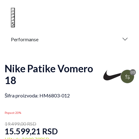
1
2
3
4
5
Performanse
Nike Patike Vomero
(0)
18
Šifra proizvoda:
HM6803-012
Popust 20%
19.499,00
RSD
15.599,21
RSD