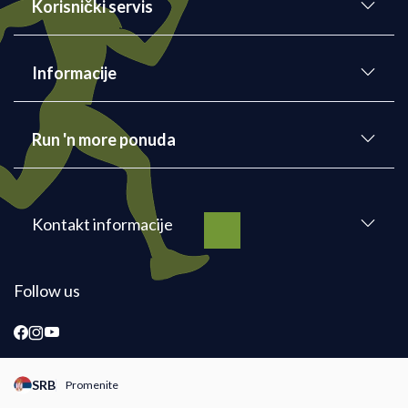
Korisnički servis
Informacije
Run 'n more ponuda
Kontakt informacije
Follow us
SRB
Promenite
Promeni instancu sajta, posetite sajtove za druge zemlje