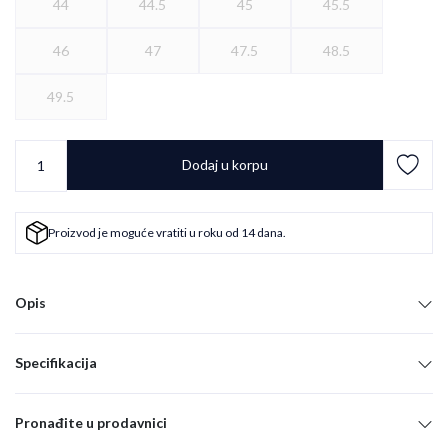
44
44.5
45
45.5
46
47
47.5
48.5
49.5
Dodaj u korpu
Proizvod je moguće vratiti u roku od 14 dana.
Opis
Specifikacija
Pronađite u prodavnici