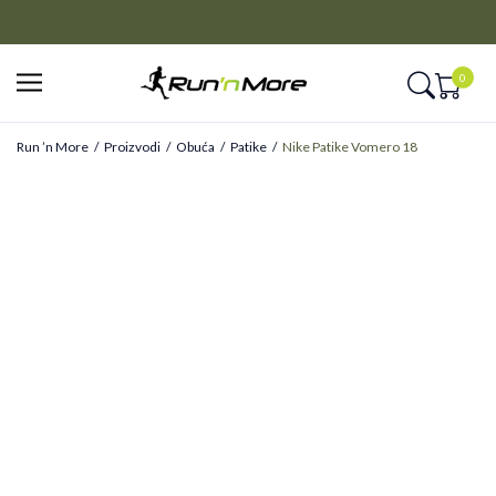
CLICK&COLLECT
Platite unapred i preuzmite u prodavnici po vašem izboru
0
Run ’n More
Proizvodi
Obuća
Patike
Nike Patike Vomero 18
ONLINE ONLY