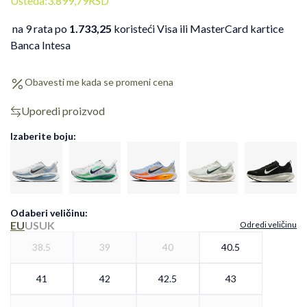
Ušteda:
3.899,79
RSD
na 9 rata po
1.733,25
koristeći Visa ili MasterCard kartice
Banca Intesa
Obavesti me kada se promeni cena
Uporedi proizvod
Izaberite boju:
Odaberi veličinu
:
EU
US
UK
Odredi veličinu
38.5
39
40
40.5
41
42
42.5
43