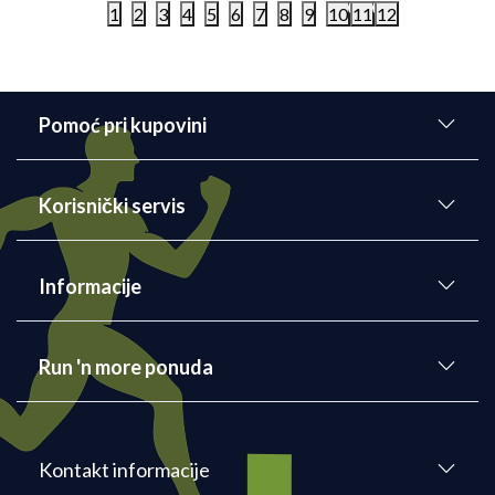
1
2
3
4
5
6
7
8
9
10
11
12
Pomoć pri kupovini
Korisnički servis
Informacije
Run 'n more ponuda
Kontakt informacije