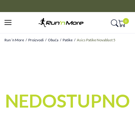
CLICK&COLLECT
Platite unapred i preuzmite u prodavnici po vašem izboru
0
Run ’n More
Proizvodi
Obuća
Patike
Asics Patike Novablast 5
NEDOSTUPNO