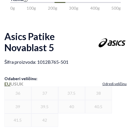
0g
100g
200g
300g
400g
500g
Asics Patike
Novablast 5
Šifra proizvoda:
1012B765-501
Odaberi veličinu
:
EU
US
UK
Odredi veličinu
36
37
37.5
38
39
39.5
40
40.5
41.5
42