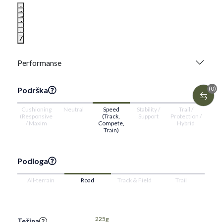
1
2
3
4
5
6
7
Performanse
(0)
Podrška
Cushioning
Neutral
Speed
Stability /
Trail /
(Responsive
(Track,
Support
Protection /
/ Maxim
Compete,
Hybrid
Train)
Podloga
All-terrain
Road
Track & Field
Trail
225g
Težina