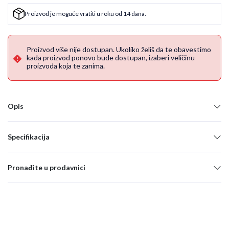
Proizvod je moguće vratiti u roku od 14 dana.
Proizvod više nije dostupan. Ukoliko želiš da te obavestimo
kada proizvod ponovo bude dostupan, izaberi veličinu
proizvoda koja te zanima.
Opis
Specifikacija
Pronađite u prodavnici