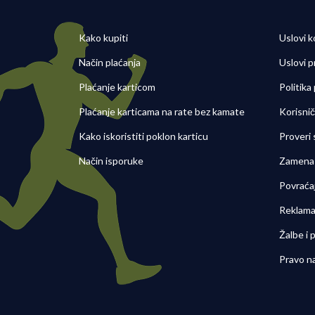
Kako kupiti
Uslovi k
Način plaćanja
Uslovi p
Plaćanje karticom
Politika
Plaćanje karticama na rate bez kamate
Korisni
Kako iskoristiti poklon karticu
Proveri
Način isporuke
Zamena 
Povraća
Reklama
Žalbe i
Pravo n