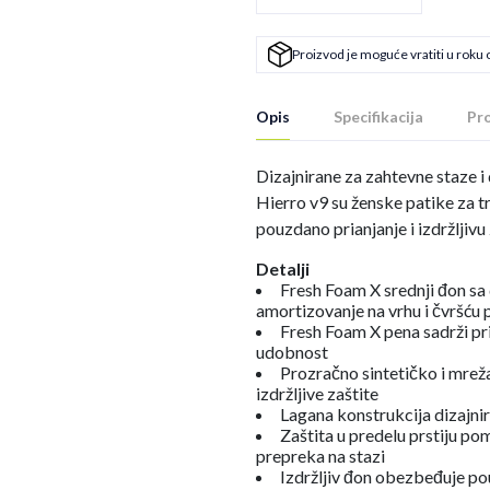
Proizvod je moguće vratiti u roku 
Opis
Specifikacija
Pro
Dizajnirane za zahtevne staze 
Hierro v9 su ženske patike za 
pouzdano prianjanje i izdržljivu
Detalji
Fresh Foam X srednji đon 
amortizovanje na vrhu i čvršću
Fresh Foam X pena sadrži pr
udobnost
Prozračno sintetičko i mreža
izdržljive zaštite
Lagana konstrukcija dizajnir
Zaštita u predelu prstiju p
prepreka na stazi
Izdržljiv đon obezbeđuje po