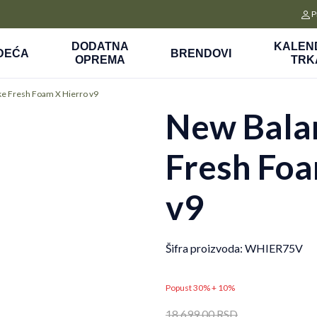
CLICK&COLLECT
P
a
Platite unapred i preuzmite u prodavnici po vašem izboru
DODATNA
KALEN
DEĆA
BRENDOVI
OPREMA
TRK
ke Fresh Foam X Hierro v9
New Bala
Fresh Foa
v9
Šifra proizvoda:
WHIER75V
Popust 30% + 10%
18.699,00
RSD