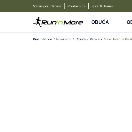
a kompanije
PLAĆANJE NA RATE
Status porudžbine
Prodavnice
Sport&Bonus
Kreditnim karticama BANCA INTESA platite na 9 rat
OBUĆA
O
Run ’n More
Proizvodi
Obuća
Patike
New Balance Pati