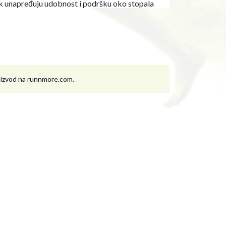
zik unapređuju udobnost i podršku oko stopala
roizvod na runnmore.com.