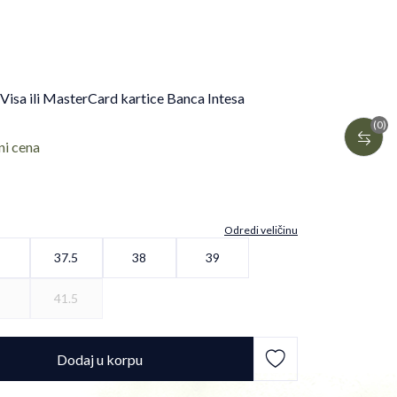
 Visa ili MasterCard kartice Banca Intesa
(0)
ni cena
Odredi veličinu
7
37.5
38
39
1
41.5
Dodaj u korpu