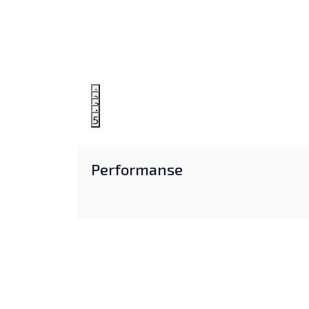
1
2
3
4
5
Performanse