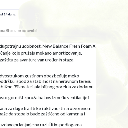
od 14 dana.
nađite u prodavnici
i dugotrajnu udobnost, New Balance Fresh Foam X
trčanje koje pružaju mekano amortizovanje,
 zaštitu za avanture van uređenih staza.
sa dvostrukom gustinom obezbeđuje meko
 podršku ispod za stabilnost na neravnom terenu
ibližno 3% materijala biljnog porekla za dodatnu
sto gornjište pruža balans između ventilacije i
ana za duge trail trke i aktivnosti na otvorenom
omaže da stopalo bude zaštićeno od kamenja i
uzdano prianjanje na različitim podlogama