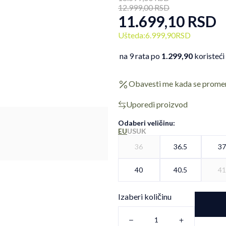
12.999,00
RSD
11.699,10
RSD
Ušteda:
6.999,90
RSD
na 9 rata po
1.299,90
koristeći
Obavesti me kada se prome
Uporedi proizvod
Odaberi veličinu
:
EU
US
UK
36
36.5
3
40
40.5
4
Izaberi količinu