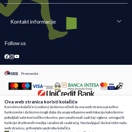
Kontakt informacije
Follow us
SRB
Promenite
Promeni instancu sajta, posetite sajtove za druge zemlje
Ova web stranica koristi kolačiće
Koristimo kolačiće (cookies) da bismo učinili da ova web stranica pravilno
funkcioniše i da bismo mogli dalje da unapređujemo web lokaciju kako bismo
Nastojimo da budemo što precizniji u opisu proizvoda, prikazu slika i samih cena,
poboljšali vaše korisničko iskustvo, personalizovali sadržaj i oglase, omogućili
ali ne možemo garantovati da su sve informacije kompletne i bez grešaka. Svi
funkcije društvenih medija i analizirali saobraćaj. Nastavljajući da koristite našu
artikli prikazani na sajtu su deo naše ponude i ne podrazumeva da su dostupni u
web stranicu, prihvatate upotrebu kolačića.
svakom trenutku. Raspoloživost robe možete proveriti besplatnim pozivom Call