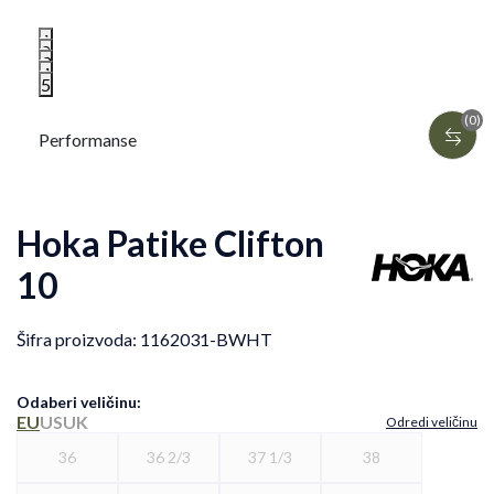
1
2
3
4
5
(0)
Performanse
Hoka Patike Clifton
10
Šifra proizvoda:
1162031-BWHT
Odaberi veličinu
:
EU
US
UK
Odredi veličinu
36
36 2/3
37 1/3
38