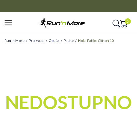
CLICK&COLLECT
Platite unapred i preuzmite u prodavnici po vašem izboru
0
Run ’n More
Proizvodi
Obuća
Patike
Hoka Patike Clifton 10
NEDOSTUPNO