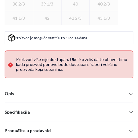
38 2/3
39 1/3
40
40 2/3
41 1/3
42
42 2/3
43 1/3
Proizvod je moguće vratiti u roku od 14 dana.
Proizvod više nije dostupan. Ukoliko želiš da te obavestimo
kada proizvod ponovo bude dostupan, izaberi veličinu
proizvoda koja te zanima.
Opis
Specifikacija
Pronađite u prodavnici