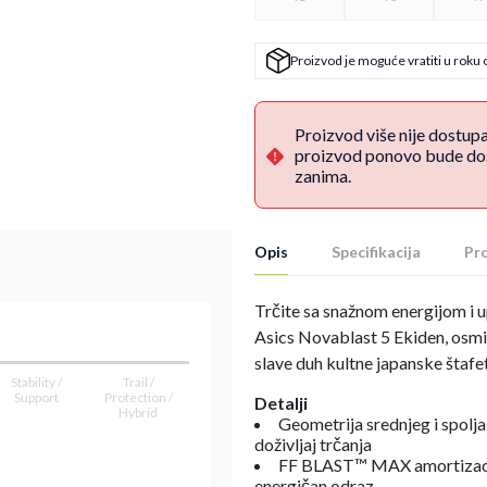
Proizvod je moguće vratiti u roku 
Proizvod više nije dostup
proizvod ponovo bude dost
zanima.
Opis
Specifikacija
Pro
Trčite sa snažnom energijom i 
Asics Novablast 5 Ekiden, osmi
slave duh kultne japanske štafe
Stability /
Trail /
Support
Protection /
Detalji
Hybrid
Geometrija srednjeg i spolja
doživljaj trčanja
FF BLAST™ MAX amortizacij
energičan odraz