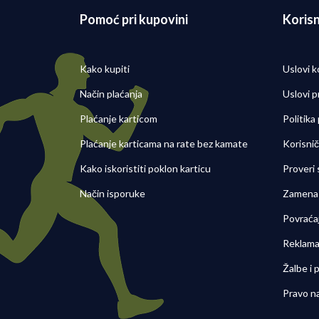
Pomoć pri kupovini
Korisn
Kako kupiti
Uslovi k
Način plaćanja
Uslovi p
Plaćanje karticom
Politika
Plaćanje karticama na rate bez kamate
Korisni
Kako iskoristiti poklon karticu
Proveri
Način isporuke
Zamena 
Povraća
Reklama
Žalbe i
Pravo n