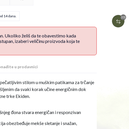
od 14 dana.
(0)
an. Ukoliko želiš da te obavestimo kada
upan, izaberi veličinu proizvoda koja te
nađite u prodavnici
upečatljivim stilom u muškim patikama za trčanje
šljenim da svaki korak učine energičnim dok
tne trke Ekiden.
šnjeg đona stvara energičan i responzivan
a obezbeđuje mekše sletanje i snažan,