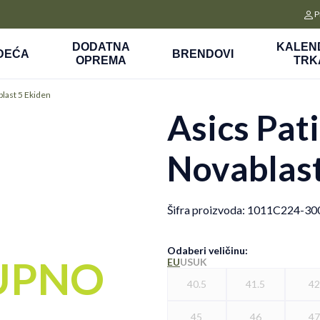
CLICK&COLLECT
P
a
Platite unapred i preuzmite u prodavnici po vašem izboru
DODATNA
KALEN
DEĆA
BRENDOVI
OPREMA
TRK
blast 5 Ekiden
Asics Pat
Novablast
Šifra proizvoda:
1011C224-30
Odaberi veličinu
:
UPNO
EU
US
UK
40.5
41.5
4
45
46
4