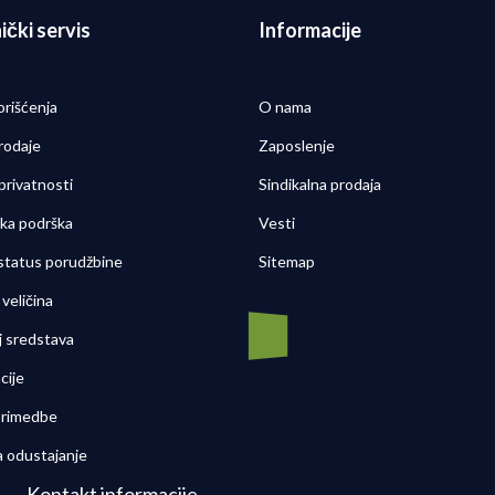
ički servis
Informacije
orišćenja
O nama
rodaje
Zaposlenje
 privatnosti
Sindikalna prodaja
čka podrška
Vesti
 status porudžbine
Sitemap
veličina
j sredstava
cije
 primedbe
a odustajanje
Kontakt informacije