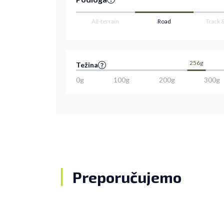
All-terrain
Road
Track 
256g
Težina
0g
100g
200g
300g
Preporučujemo