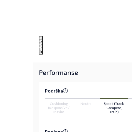
1
2
3
4
5
Performanse
Podrška
Cushioning
Neutral
Speed (Track,
(Responsive /
Compete,
Maxim
Train)
Podloga