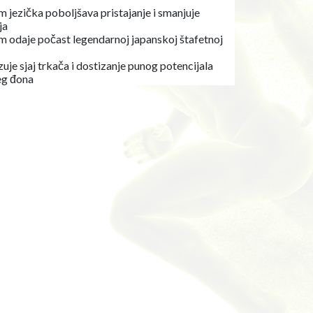
 jezička poboljšava pristajanje i smanjuje
ja
 odaje počast legendarnoj japanskoj štafetnoj
zuje sjaj trkača i dostizanje punog potencijala
g đona