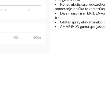
Konstrukcija sa produžetkom
pomeranje jezička tokom trčan
& Field
Trail
Dizajn inspirisan EKIDEN-om
trci
Glitter spray efekat simboli
AHAR® LO guma spoljašnje
400g
500g