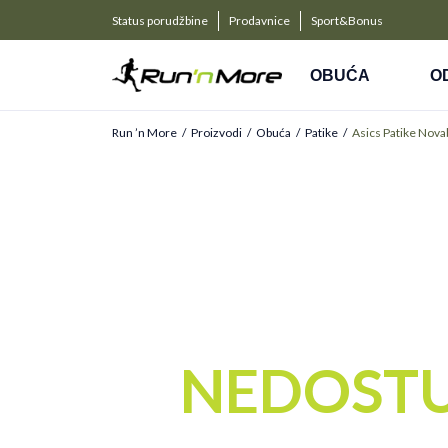
a kompanije
PLAĆANJE NA RATE
Status porudžbine
Prodavnice
Sport&Bonus
Kreditnim karticama BANCA INTESA platite na 9 rat
OBUĆA
O
Run ’n More
Proizvodi
Obuća
Patike
Asics Patike Nova
NEDOST