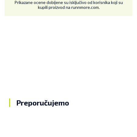
Prikazane ocene dobijene su isključivo od korisnika koji su
kupili proizvod na runnmore.com.
Suzana
07.06.2026. 08:14
Preporučujemo