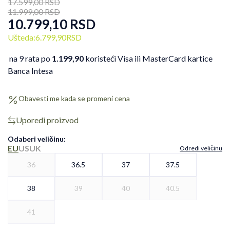
17.599,00
RSD
11.999,00
RSD
10.799,10
RSD
Ušteda:
6.799,90
RSD
na 9 rata po
1.199,90
koristeći Visa ili MasterCard kartice
Banca Intesa
Obavesti me kada se promeni cena
Uporedi proizvod
Odaberi veličinu
:
EU
US
UK
Odredi veličinu
36
36.5
37
37.5
38
39
40
40.5
41