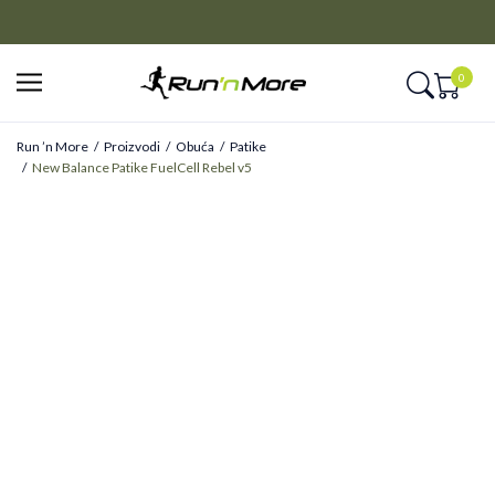
CLICK&COLLECT
Platite unapred i preuzmite u prodavnici po vašem izboru
0
Run ’n More
Proizvodi
Obuća
Patike
New Balance Patike FuelCell Rebel v5