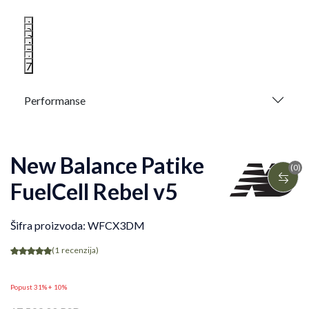
1
2
3
4
5
6
7
Performanse
New Balance Patike
(0)
FuelCell Rebel v5
Šifra proizvoda:
WFCX3DM
(1
recenzija
)
Popust 31% + 10%