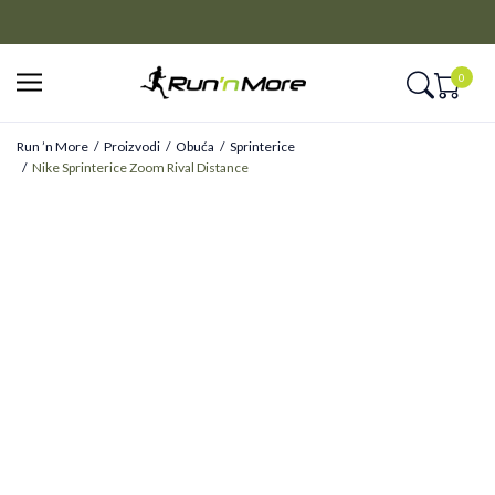
CLICK&COLLECT
Platite unapred i preuzmite u prodavnici po vašem izboru
0
Run ’n More
Proizvodi
Obuća
Sprinterice
Nike Sprinterice Zoom Rival Distance