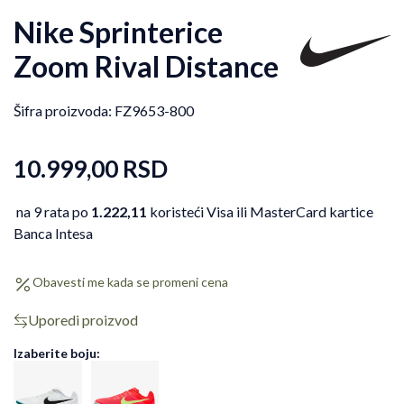
Nike Sprinterice
Zoom Rival Distance
Šifra proizvoda:
FZ9653-800
10.999,00
RSD
na 9 rata po
1.222,11
koristeći Visa ili MasterCard kartice
Banca Intesa
Obavesti me kada se promeni cena
Uporedi proizvod
Izaberite boju: