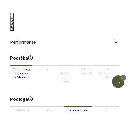
1
2
3
4
5
Performanse
Podrška
Cushioning
Neutral
Speed
Stability /
Trail /
(Responsive
(Track,
Support
Protection /
/ Maxim
Compete,
Hybrid
(0)
Train)
Podloga
All-terrain
Road
Track & Field
Trail