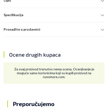
Opis
Specifikacija
Pronađite u prodavnici
Ocene drugih kupaca
Za ovaj proizvod trenutno nema ocena. Ocenjivanje je
moguće samo korisnicima koji su kupili proizvod na
runnmore.com.
Preporučujemo