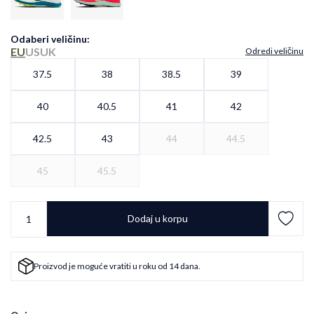
Odaberi veličinu
:
EU
US
UK
Odredi veličinu
37.5
38
38.5
39
40
40.5
41
42
42.5
43
44
44.5
45
45.5
Dodaj u korpu
Proizvod je moguće vratiti u roku od 14 dana.