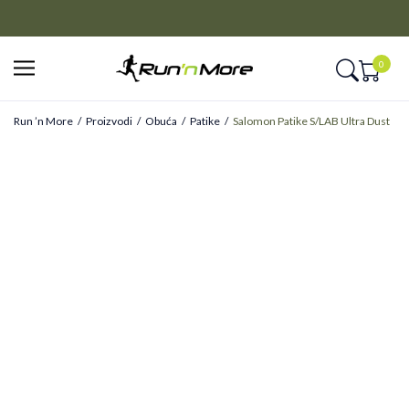
CLICK&COLLECT
Platite unapred i preuzmite u prodavnici po vašem izboru
0
Run ’n More
Proizvodi
Obuća
Patike
Salomon Patike S/LAB Ultra Dust