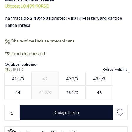
Ušteda:
10.499,90
RSD
na 9 rata po
2.499,90
koristeći Visa ili MasterCard kartice
Banca Intesa
Obavesti me kada se promeni cena
Uporedi proizvod
Odaberi veličinu
:
EU
US
UK
Odredi veličinu
41 1/3
42
42 2/3
43 1/3
44
44 2/3
45 1/3
46
Dodaj u korpu