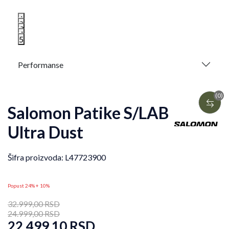
1
2
3
4
5
Performanse
(0)
Salomon Patike S/LAB
Ultra Dust
Šifra proizvoda:
L47723900
Popust 24% + 10%
32.999,00
RSD
24.999,00
RSD
22.499,10
RSD