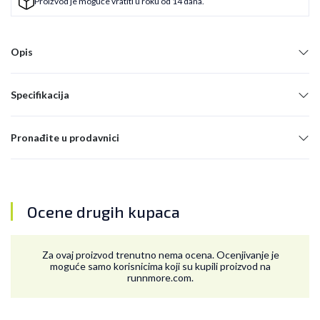
Proizvod je moguće vratiti u roku od 14 dana.
Opis
Specifikacija
Pronađite u prodavnici
Ocene drugih kupaca
Za ovaj proizvod trenutno nema ocena. Ocenjivanje je
moguće samo korisnicima koji su kupili proizvod na
runnmore.com.