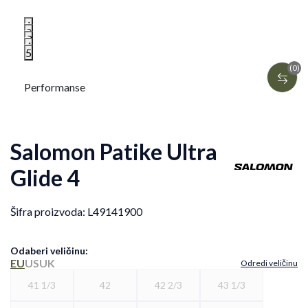
1
2
3
4
5
(0)
Performanse
Salomon Patike Ultra
Glide 4
Šifra proizvoda:
L49141900
Odaberi veličinu
:
EU
US
UK
Odredi veličinu
41 1/3
42
42 2/3
43 1/3