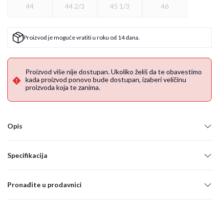
44
44 2/3
45 1/3
46
Proizvod je moguće vratiti u roku od 14 dana.
Proizvod više nije dostupan. Ukoliko želiš da te obavestimo
kada proizvod ponovo bude dostupan, izaberi veličinu
proizvoda koja te zanima.
Opis
Specifikacija
Pronađite u prodavnici