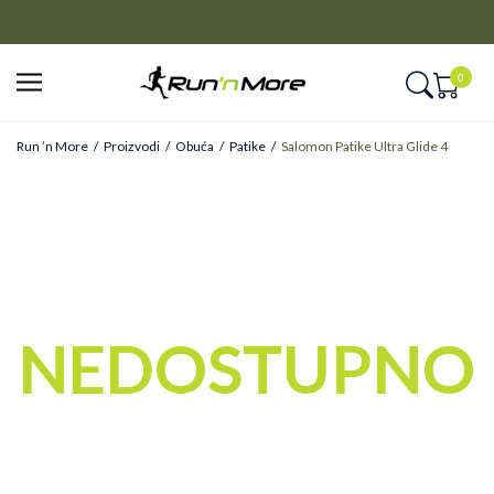
CLICK&COLLECT
Platite unapred i preuzmite u prodavnici po vašem izboru
0
Run ’n More
Proizvodi
Obuća
Patike
Salomon Patike Ultra Glide 4
NEDOSTUPNO