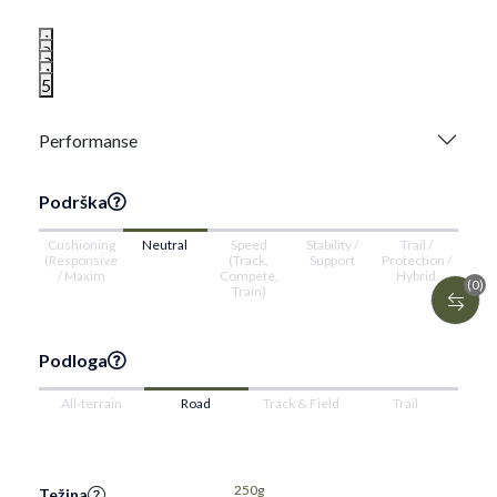
1
2
3
4
5
Performanse
Podrška
Cushioning
Neutral
Speed
Stability /
Trail /
(Responsive
(Track,
Support
Protection /
/ Maxim
Compete,
Hybrid
(0)
Train)
Podloga
All-terrain
Road
Track & Field
Trail
250g
Težina