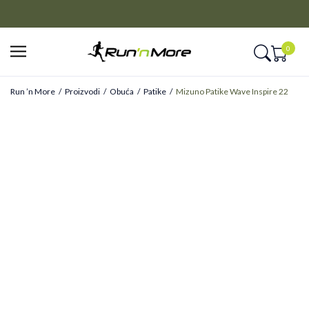
CLICK&COLLECT
Platite unapred i preuzmite u prodavnici po vašem izboru
0
Run ’n More
Proizvodi
Obuća
Patike
Mizuno Patike Wave Inspire 22