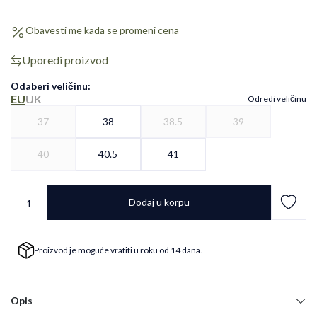
Obavesti me kada se promeni cena
Uporedi proizvod
Odaberi veličinu
:
EU
UK
Odredi veličinu
37
38
38.5
39
40
40.5
41
Dodaj u korpu
Proizvod je moguće vratiti u roku od 14 dana.
Opis