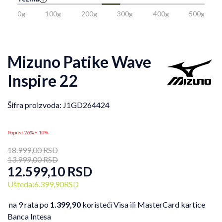
0g
100g
200g
300g
400g
500g
Mizuno Patike Wave
Inspire 22
Šifra proizvoda:
J1GD264424
Popust 26% + 10%
18.999,00
RSD
13.999,00
RSD
12.599,10
RSD
Ušteda:
6.399,90
RSD
na 9 rata po
1.399,90
koristeći Visa ili MasterCard kartice
Banca Intesa