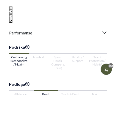
1
2
3
4
5
Performanse
Podrška
Cushioning
Neutral
Speed
Stability /
Trail /
(Responsive
(Track,
Support
Protection /
/ Maxim
Compete,
Hybrid
(0)
Train)
Podloga
All-terrain
Road
Track & Field
Trail