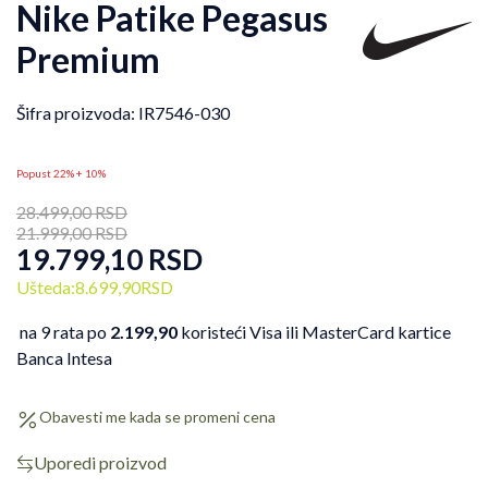
Nike Patike Pegasus
Premium
Šifra proizvoda:
IR7546-030
Popust 22% + 10%
28.499,00
RSD
21.999,00
RSD
19.799,10
RSD
Ušteda:
8.699,90
RSD
na 9 rata po
2.199,90
koristeći Visa ili MasterCard kartice
Banca Intesa
Obavesti me kada se promeni cena
Uporedi proizvod