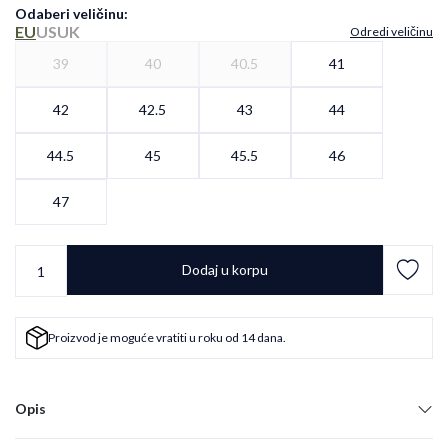
Odaberi veličinu
:
EU
US
UK
Odredi veličinu
39
40
40.5
41
42
42.5
43
44
44.5
45
45.5
46
47
Dodaj u korpu
Proizvod je moguće vratiti u roku od 14 dana.
Opis