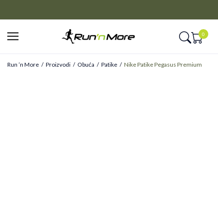
CLICK&COLLECT
Platite unapred i preuzmite u prodavnici po vašem izboru
0
Run ’n More
Proizvodi
Obuća
Patike
Nike Patike Pegasus Premium