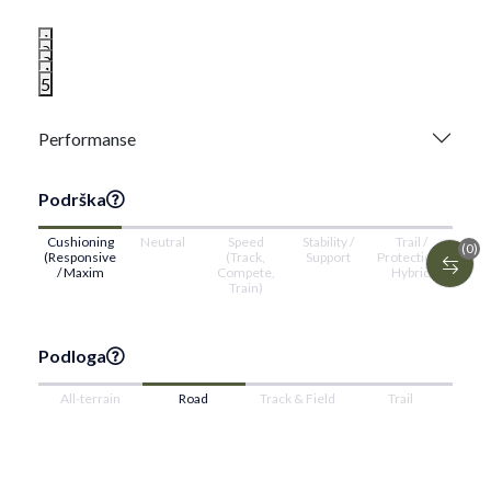
1
2
3
4
5
Performanse
Podrška
Cushioning
Neutral
Speed
Stability /
Trail /
(0)
(Responsive
(Track,
Support
Protection /
/ Maxim
Compete,
Hybrid
Train)
Podloga
All-terrain
Road
Track & Field
Trail