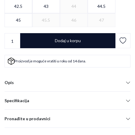
42.5
43
44
44.5
45
45.5
46
47
Dodaj u korpu
Proizvod je moguće vratiti u roku od 14 dana.
Opis
Specifikacija
Pronađite u prodavnici