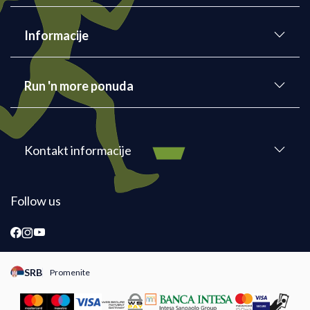
Informacije
Run 'n more ponuda
Kontakt informacije
Follow us
SRB
Promenite
Promeni instancu sajta, posetite sajtove za druge zemlje