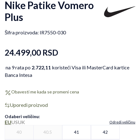
Nike Patike Vomero
Plus
Šifra proizvoda:
IR7550-030
24.499,00
RSD
na 9 rata po
2.722,11
koristeći Visa ili MasterCard kartice
Banca Intesa
Obavesti me kada se promeni cena
Uporedi proizvod
Odaberi veličinu
:
EU
US
UK
Odredi veličinu
40
40.5
41
42