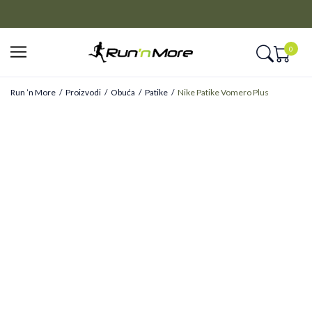
CLICK&COLLECT
Platite unapred i preuzmite u prodavnici po vašem izboru
0
Run ’n More
Proizvodi
Obuća
Patike
Nike Patike Vomero Plus