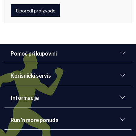
Uporedi proizvode
Pomoć pri kupovini
Korisnički servis
Informacije
Run 'n more ponuda