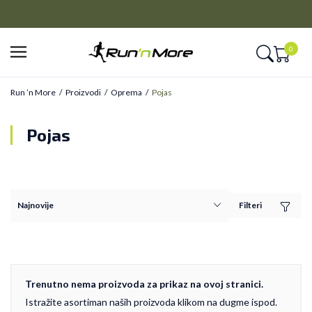
CLICK&COLLECT
Platite unapred i preuzmite u prodavnici po vašem izboru
0
Run ’n More
Proizvodi
Oprema
Pojas
Pojas
Filteri
Trenutno nema proizvoda za prikaz na ovoj stranici.
Istražite asortiman naših proizvoda klikom na dugme ispod.