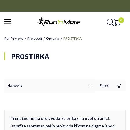
CLICK&COLLECT
Platite unapred i preuzmite u prodavnici po vašem izboru
0
Run ’n More
Proizvodi
Oprema
PROSTIRKA
PROSTIRKA
Filteri
Trenutno nema proizvoda za prikaz na ovoj stranici.
Istražite asortiman naših proizvoda klikom na dugme ispod.