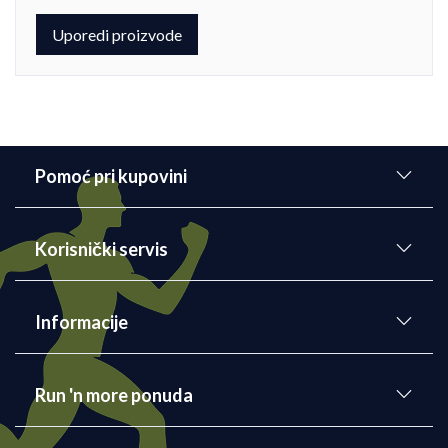
Uporedi proizvode
Pomoć pri kupovini
Korisnički servis
Informacije
Run 'n more ponuda