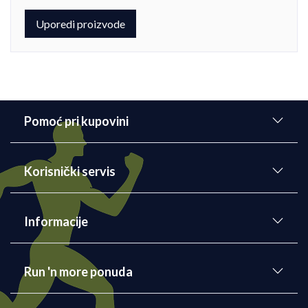
Uporedi proizvode
Pomoć pri kupovini
Korisnički servis
Informacije
Run 'n more ponuda