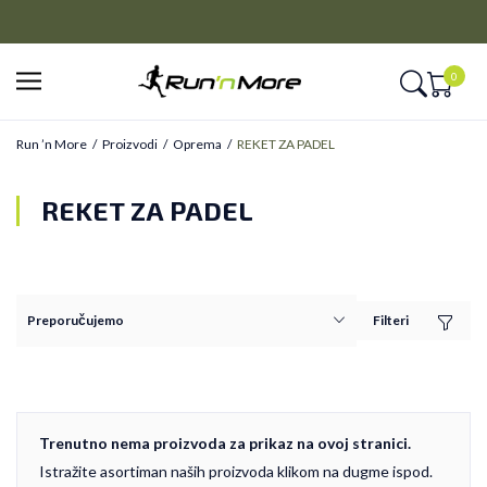
A RATE
CLICK&COLLEC
TESA platite na 9 rata
Platite unapred i preuzmite u prodav
0
Run ’n More
Proizvodi
Oprema
REKET ZA PADEL
REKET ZA PADEL
Filteri
Trenutno nema proizvoda za prikaz na ovoj stranici.
Istražite asortiman naših proizvoda klikom na dugme ispod.