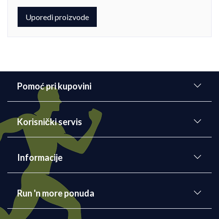
Uporedi proizvode
Pomoć pri kupovini
Korisnički servis
Informacije
Run 'n more ponuda