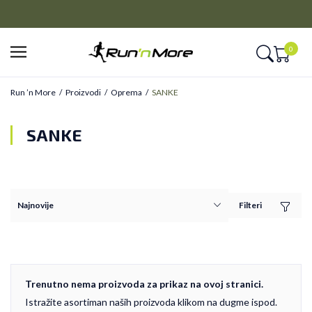
CLICK&COLLECT
Platite unapred i preuzmite u prodavnici po vašem izboru
0
Run ’n More
Proizvodi
Oprema
SANKE
SANKE
Filteri
Trenutno nema proizvoda za prikaz na ovoj stranici.
Istražite asortiman naših proizvoda klikom na dugme ispod.