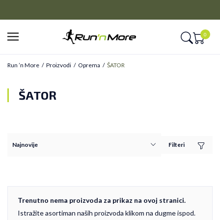
CLICK&COLLECT
Platite unapred i preuzmite u prodavnici po vašem izboru
0
Run ’n More
Proizvodi
Oprema
ŠATOR
ŠATOR
Filteri
Trenutno nema proizvoda za prikaz na ovoj stranici.
Istražite asortiman naših proizvoda klikom na dugme ispod.