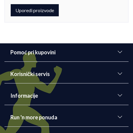
Uporedi proizvode
Pomoć pri kupovini
Korisnički servis
Informacije
Run 'n more ponuda