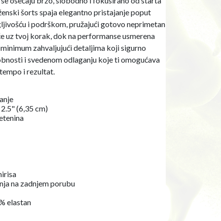
 se osećaju brzo, slobodno i fokusirano od starta
ženski šorts spaja elegantno pristajanje poput
ljivošću i podrškom, pružajući gotovo neprimetan
će uz tvoj korak, dok na performanse usmerena
minimum zahvaljujući detaljima koji sigurno
obnosti i svedenom odlaganju koje ti omogućava
tempo i rezultat.
janje
 2.5" (6,35 cm)
etenina
irisa
zanja na zadnjem porubu
9% elastan