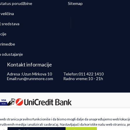
 status porudžbine
Sitemap
veličina
j sredstava
cije
 primedbe
a odustajanje
Kontakt informacije
Adresa :
Uzun Mirkova 10
Telefon:
011 422 1410
Email:
run@runnmore.com
Radno vreme:
10 - 21h
 opisu proizvoda, prikazu slika i samih cena, ali ne možemo garantovati da su sve inf
a web stranica pravilno funkcioniše i da bismo mogli dalje da unapređujemo web lokacij
še ponude i ne podrazumeva da su dostupni u svakom trenutku. Raspoloživost robe mož
ruštvenih medija i analizirali saobraćaj. Nastavljajući da koristite našu web stranicu, p
Centra na 011 4221410