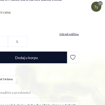
(0)
ni cena
Odredi veličinu
L
Dodaj u korpu
od 14 dana.
nađite u prodavnici