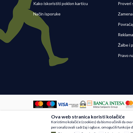
Kako iskoristiti poklon karticu
Proveri
Način isporuke
Zamena 
Povraća
Reklama
Žalbe i
Pravo n
Ova web stranica koristi kolačiće
Nastojimo da budemo što precizniji u
Koristimo kolačiće (cookies) da bismo učinili da ov
artikli prikazani na sajtu su deo na
personalizovali sadržaj i oglase, omogućili funkcije d