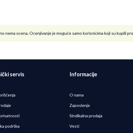
no nema ocena. Ocenjivanje je moguće samo korisnicima koji su kupili p
ički servis
Informacije
orišćenja
O nama
rodaje
Zaposlenje
 privatnosti
Sindikalna prodaja
čka podrška
Vesti