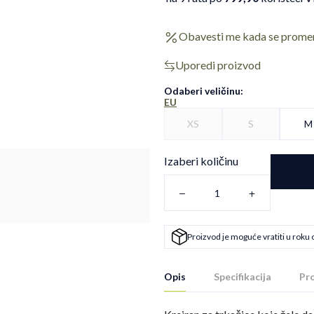
Obavesti me kada se prome
Uporedi proizvod
Odaberi veličinu
:
EU
XS
S
M
Izaberi količinu
Proizvod je moguće vratiti u roku 
Opis
Specifikacija
Pro