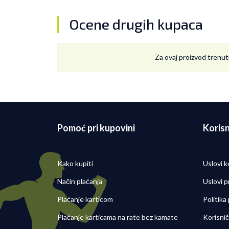
Ocene drugih kupaca
Za ovaj proizvod trenut
Pomoć pri kupovini
Korisn
Kako kupiti
Uslovi k
Način plaćanja
Uslovi p
Plaćanje karticom
Politika
Plaćanje karticama na rate bez kamate
Korisni