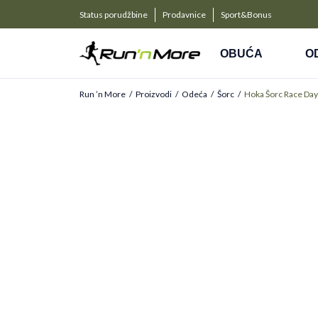
a kompanije
PLAĆANJE NA RATE
Status porudžbine
Prodavnice
Sport&Bonus
Kreditnim karticama BANCA INTESA platite na 9 rat
OBUĆA
O
Run ’n More
Proizvodi
Odeća
Šorc
Hoka Šorc Race Day