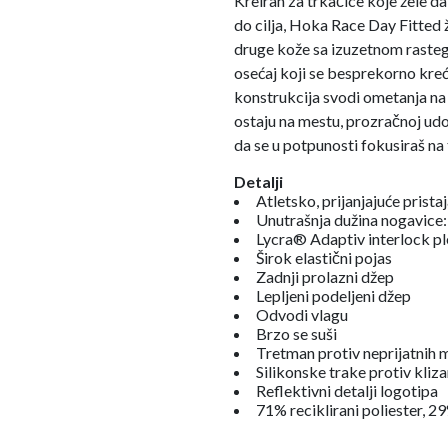
Kreiran za trkačice koje žele da
do cilja, Hoka Race Day Fitted 
druge kože sa izuzetnom rasteg
osećaj koji se besprekorno kre
konstrukcija svodi ometanja na 
ostaju na mestu, prozračnoj ud
da se u potpunosti fokusiraš na 
Detalji
Atletsko, prijanjajuće prista
Unutrašnja dužina nogavice:
Lycra® Adaptiv interlock pl
Širok elastični pojas
Zadnji prolazni džep
Lepljeni podeljeni džep
Odvodi vlagu
Brzo se suši
Tretman protiv neprijatnih m
Silikonske trake protiv kli
Reflektivni detalji logotipa
71% reciklirani poliester, 2