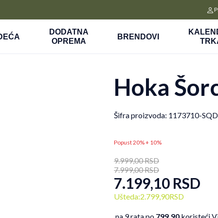
CLICK&COLLECT
P
a
Platite unapred i preuzmite u prodavnici po vašem izboru
DODATNA
KALEN
DEĆA
BRENDOVI
OPREMA
TRK
Hoka Šor
Šifra proizvoda:
1173710-SQ
Popust 20% + 10%
9.999,00
RSD
7.999,00
RSD
7.199,10
RSD
Ušteda:
2.799,90
RSD
na 9 rata po
799,90
koristeći V