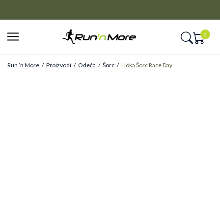
CLICK&COLLECT
Platite unapred i preuzmite u prodavnici po vašem izboru
0
Run ’n More
Proizvodi
Odeća
Šorc
Hoka Šorc Race Day