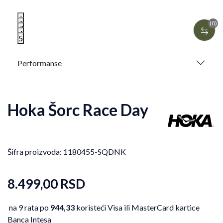
1
2
(0)
3
4
5
Performanse
Hoka Šorc Race Day
Šifra proizvoda:
1180455-SQDNK
8.499,00
RSD
na 9 rata po
944,33
koristeći Visa ili MasterCard kartice
Banca Intesa