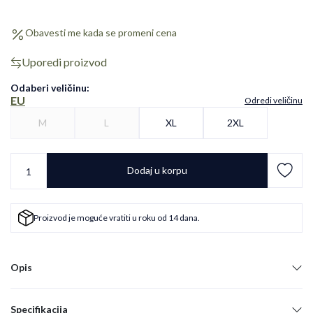
Obavesti me kada se promeni cena
Uporedi proizvod
Odaberi veličinu
:
EU
Odredi veličinu
M
L
XL
2XL
Dodaj u korpu
Proizvod je moguće vratiti u roku od 14 dana.
Opis
Specifikacija