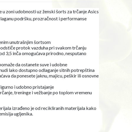
e u zoni udobnosti uz ženski šorts za trčanje Asics
i laganu podršku, prozračnost i performanse
đenim unutrašnjim šortsom
podstiče protok vazduha pri svakom trčanju
 od 3,5 inča omogućava prirodno, nesputano
 pomaže da ostanete suve i udobne
 nudi lako dostupno odlaganje sitnih potrepština
ućava da ponesete jaknu, majicu, peškir ili osnovne
igurno i udobno pristajanje
rčanje, treninge i vežbanje po toplom vremenu
jala izrađeno je od recikliranih materijala kako
emisija ugljenika.