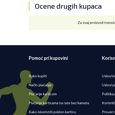
Ocene drugih kupaca
Za ovaj proizvod trenut
Pomoć pri kupovini
Korisn
Kako kupiti
Uslovi k
Način plaćanja
Uslovi p
Plaćanje karticom
Politika
Plaćanje karticama na rate bez kamate
Korisni
Kako iskoristiti poklon karticu
Proveri