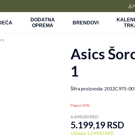
CLICK&COLLECT
P
a
Platite unapred i preuzmite u prodavnici po vašem izboru
DODATNA
KALEN
DEĆA
BRENDOVI
OPREMA
TRK
N-1
Asics Šor
1
Šifra proizvoda:
2012C975-00
Popust 20%
6.499,00
RSD
5.199,19
RSD
Ušteda:
1.299,81
RSD