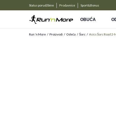
a kompanije
PLAĆANJE NA RATE
Status porudžbine
Prodavnice
Sport&Bonus
Kreditnim karticama BANCA INTESA platite na 9 rat
OBUĆA
O
Run ’n More
Proizvodi
Odeća
Šorc
Asics Šorc Road 2-