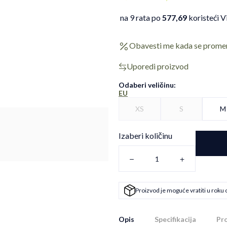
na 9 rata po
577,69
koristeći V
Obavesti me kada se prome
Uporedi proizvod
Odaberi veličinu
:
EU
XS
S
M
Izaberi količinu
Proizvod je moguće vratiti u roku 
Opis
Specifikacija
Pro