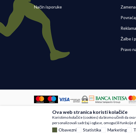
Način isporuke
Zamena 
Povraća
Reklama
Žalbe i
Pravo n
Ova web stranica koristi kolačiće
Nastojimo da budemo što precizniji u
Koristimo kolačiće (cookies) da bismo učinili da ov
artikli prikazani na sajtu su deo na
personalizovali sadržaj i oglase, omogućili funkcije d
Obavezni
Statistika
Marketing
T