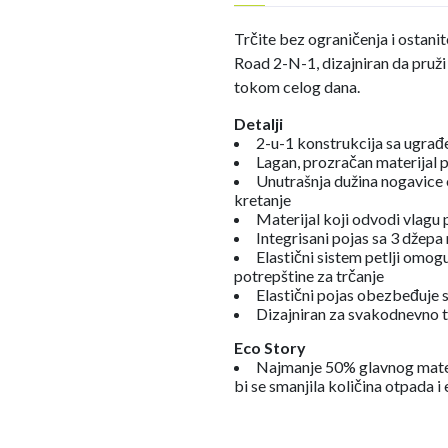
Trčite bez ograničenja i ostanit
Road 2-N-1, dizajniran da pruž
tokom celog dana.
Detalji
2-u-1 konstrukcija sa ugra
Lagan, prozračan materijal 
Unutrašnja dužina nogavice
kretanje
Materijal koji odvodi vlagu
Integrisani pojas sa 3 džepa
Elastični sistem petlji omog
potrepštine za trčanje
Elastični pojas obezbeđuje s
Dizajniran za svakodnevno t
Eco Story
Najmanje 50% glavnog materi
bi se smanjila količina otpada i 