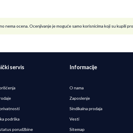
no nema ocena. Ocenjivanje je moguće samo korisnicima koji su kupili p
ički servis
Informacije
orišćenja
O nama
rodaje
Zaposlenje
 privatnosti
Sindikalna prodaja
čka podrška
Vesti
 status porudžbine
Sitemap