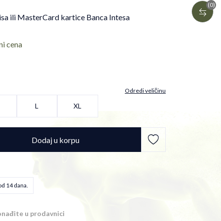
(0)
isa ili MasterCard kartice Banca Intesa
ni cena
Odredi veličinu
L
XL
Dodaj u korpu
od 14 dana.
nađite u prodavnici