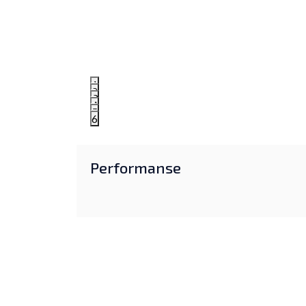
1
2
3
4
5
6
Performanse