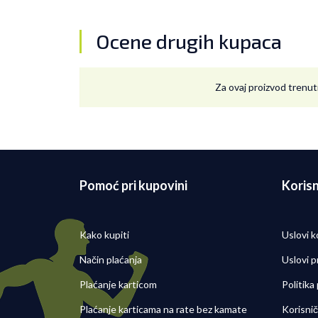
Ocene drugih kupaca
Za ovaj proizvod trenut
Pomoć pri kupovini
Korisn
Kako kupiti
Uslovi k
Način plaćanja
Uslovi p
Plaćanje karticom
Politika
Plaćanje karticama na rate bez kamate
Korisni