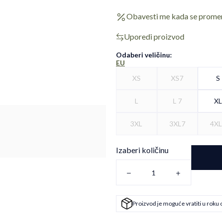
Obavesti me kada se prome
Uporedi proizvod
Odaberi veličinu
:
EU
XS
XS7
S
L
L 7
X
3XL
3XL7
4X
Izaberi količinu
Proizvod je moguće vratiti u roku 