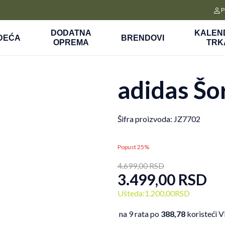
CLICK&COLLECT
P
a
Platite unapred i preuzmite u prodavnici po vašem izboru
DODATNA
KALEN
DEĆA
BRENDOVI
OPREMA
TRK
adidas Šo
Šifra proizvoda:
JZ7702
Popust 25%
4.699,00
RSD
3.499,00
RSD
Ušteda:
1.200,00
RSD
na 9 rata po
388,78
koristeći V