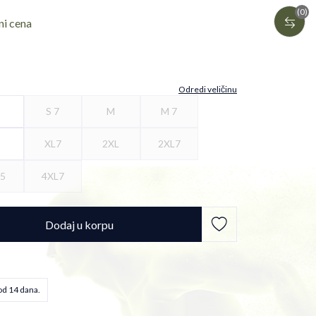
(0)
ni cena
Odredi veličinu
S 7
M
M 7
L
XL7
2XL
2XL7
L5
4XL7
Dodaj u korpu
od 14 dana.