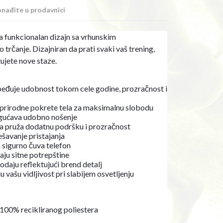
nađite u prodavnici
a funkcionalan dizajn sa vrhunskim
rčanje. Dizajniran da prati svaki vaš trening,
ažujete nove staze.
eđuje udobnost tokom cele godine, prozračnost i
 prirodne pokrete tela za maksimalnu slobodu
gućava udobno nošenje
a pruža dodatnu podršku i prozračnost
avanje pristajanja
 sigurno čuva telefon
aju sitne potrepštine
odaju reflektujući brend detalj
u vašu vidljivost pri slabijem osvetljenju
 100% recikliranog poliestera