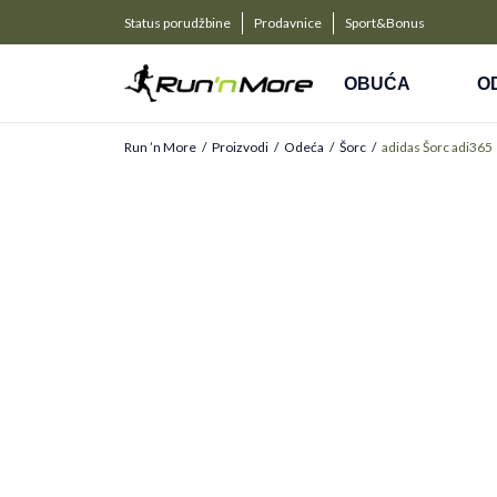
a kompanije
PLAĆANJE NA RATE
Status porudžbine
Prodavnice
Sport&Bonus
Kreditnim karticama BANCA INTESA platite na 9 rat
OBUĆA
O
Run ’n More
Proizvodi
Odeća
Šorc
adidas Šorc adi365