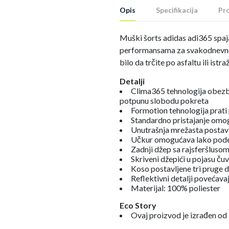
Opis
Specifikacija
Pro
Muški šorts adidas adi365 spaj
performansama za svakodnevno t
bilo da trčite po asfaltu ili istr
Detalji
Clima365 tehnologija obezb
potpunu slobodu pokreta
Formotion tehnologija prati
Standardno pristajanje omo
Unutrašnja mrežasta postav
Učkur omogućava lako podeš
Zadnji džep sa rajsferšlusom
Skriveni džepići u pojasu čuv
Koso postavljene tri pruge d
Reflektivni detalji povećavaj
Materijal: 100% poliester
Eco Story
Ovaj proizvod je izrađen od