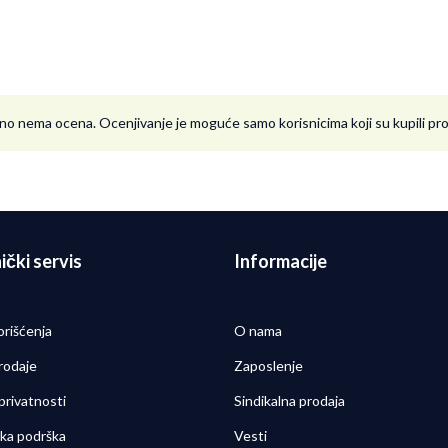
no nema ocena. Ocenjivanje je moguće samo korisnicima koji su kupili p
ički servis
Informacije
orišćenja
O nama
rodaje
Zaposlenje
 privatnosti
Sindikalna prodaja
čka podrška
Vesti