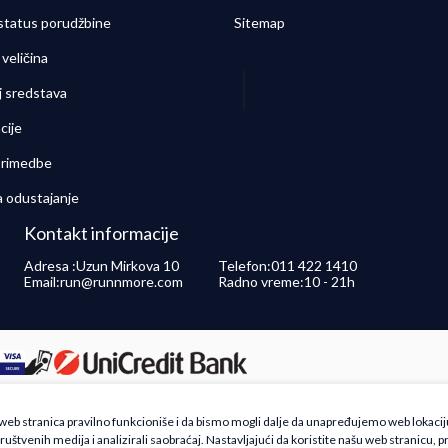
 status porudžbine
Sitemap
veličina
j sredstava
cije
 primedbe
a odustajanje
Kontakt informacije
Adresa :
Uzun Mirkova 10
Telefon:
011 422 1410
Email:
run@runnmore.com
Radno vreme:
10 - 21h
 opisu proizvoda, prikazu slika i samih cena, ali ne možemo garantovati da su sve inf
a web stranica pravilno funkcioniše i da bismo mogli dalje da unapređujemo web lokacij
še ponude i ne podrazumeva da su dostupni u svakom trenutku. Raspoloživost robe mož
ruštvenih medija i analizirali saobraćaj. Nastavljajući da koristite našu web stranicu, p