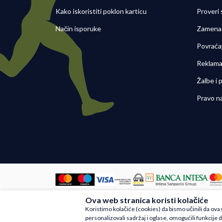
Kako iskoristiti poklon karticu
Proveri
Način isporuke
Zamena 
Povraća
Reklama
Žalbe i
Pravo n
Ova web stranica koristi kolačiće
Nastojimo da budemo što precizniji u
Koristimo kolačiće (cookies) da bismo učinili da ov
artikli prikazani na sajtu su deo na
personalizovali sadržaj i oglase, omogućili funkcije d