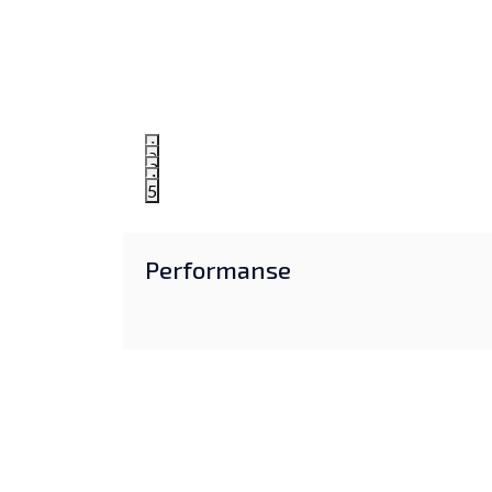
1
2
3
4
5
Performanse