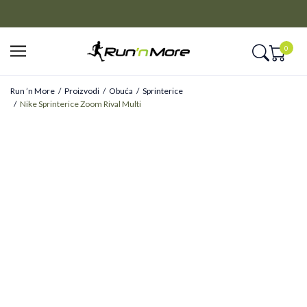
POZOVITE NAS
011 422 1410
0
Run ’n More
Proizvodi
Obuća
Sprinterice
Nike Sprinterice Zoom Rival Multi