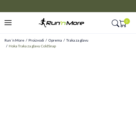
CLICK&COLLECT
Platite unapred i preuzmite u prodavnici po vašem izboru
0
Run ’n More
Proizvodi
Oprema
Traka za glavu
Hoka Traka za glavu ColdSnap