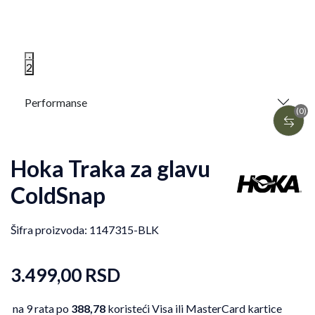
1
2
Performanse
(0)
Hoka Traka za glavu
ColdSnap
Šifra proizvoda:
1147315-BLK
3.499,00
RSD
na 9 rata po
388,78
koristeći Visa ili MasterCard kartice