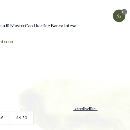
(0)
isa ili MasterCard kartice Banca Intesa
ni cena
Odredi veličinu
46
46-50