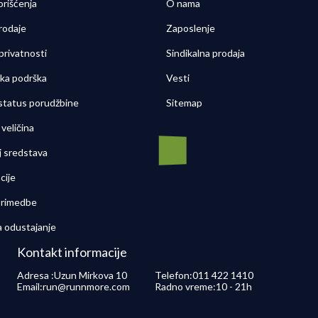
orišćenja
O nama
rodaje
Zaposlenje
 privatnosti
Sindikalna prodaja
čka podrška
Vesti
 status porudžbine
Sitemap
veličina
j sredstava
cije
 primedbe
a odustajanje
Kontakt informacije
Adresa :
Uzun Mirkova 10
Telefon:
011 422 1410
Email:
run@runnmore.com
Radno vreme:
10 - 21h