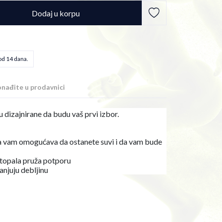
Dodaj u korpu
od 14 dana.
nađite u prodavnici
 dizajnirane da budu vaš prvi izbor.
a vam omogućava da ostanete suvi i da vam bude
stopala pruža potporu
anjuju debljinu