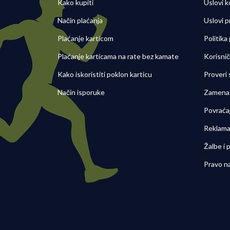
Kako kupiti
Uslovi k
Način plaćanja
Uslovi p
Plaćanje karticom
Politika
Plaćanje karticama na rate bez kamate
Korisni
Kako iskoristiti poklon karticu
Proveri
Način isporuke
Zamena 
Povraća
Reklama
Žalbe i
Pravo n