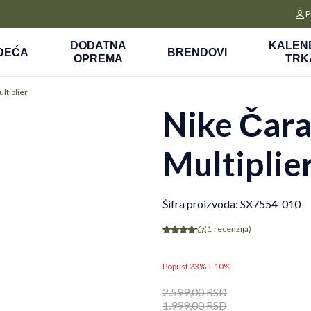
CLICK&COLLECT
P
a
Platite unapred i preuzmite u prodavnici po vašem izboru
DODATNA
KALEN
DEĆA
BRENDOVI
OPREMA
TRK
ltiplier
Nike Čar
Multiplie
Šifra proizvoda:
SX7554-010
(1
recenzija
)
Popust 23% + 10%
2.599,00
RSD
1.999,00
RSD