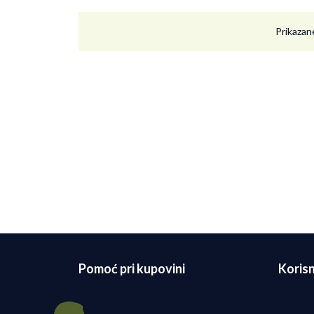
Prikazane
Pomoć pri kupovini
Korisn