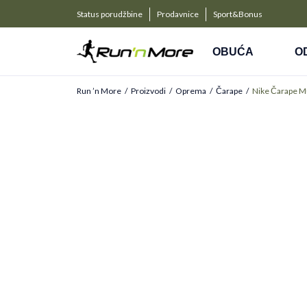
a kompanije
PLAĆANJE NA RATE
Status porudžbine
Prodavnice
Sport&Bonus
Kreditnim karticama BANCA INTESA platite na 9 rat
OBUĆA
O
Run ’n More
Proizvodi
Oprema
Čarape
Nike Čarape Mu