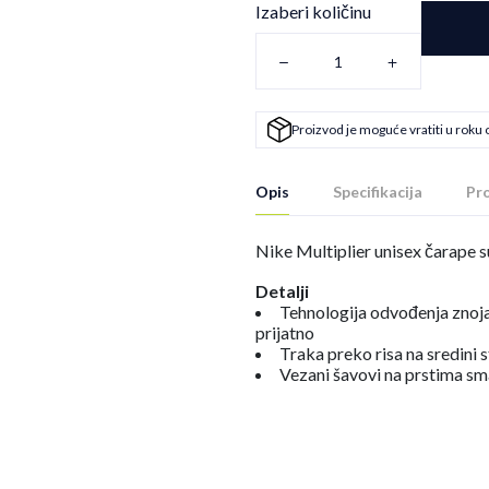
Izaberi količinu
Proizvod je moguće vratiti u roku 
Opis
Specifikacija
Pro
Nike Multiplier unisex čarape su
Detalji
Tehnologija odvođenja znoj
prijatno
Traka preko risa na sredini 
Vezani šavovi na prstima sm