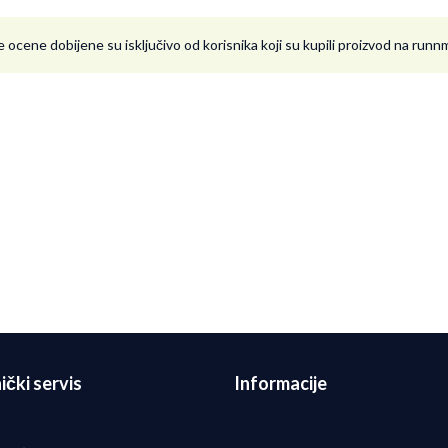
 ocene dobijene su isključivo od korisnika koji su kupili proizvod na run
Radmila
03.02.2024. 15:13
ički servis
Informacije