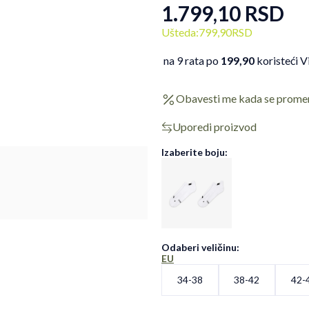
1.799,10
RSD
Ušteda:
799,90
RSD
na 9 rata po
199,90
koristeći V
Obavesti me kada se prome
Uporedi proizvod
Izaberite boju:
Odaberi veličinu
:
EU
34-38
38-42
42-