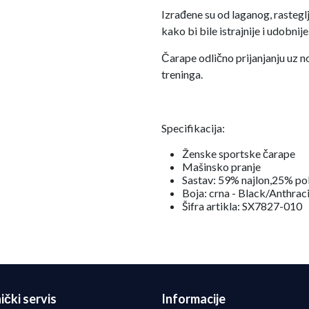
Izrađene su od laganog, rastegl
kako bi bile istrajnije i udobnije
Čarape odlično prijanjanju uz n
treninga.
Specifikacija:
Ženske sportske čarape
Mašinsko pranje
Sastav: 59% najlon,25% pol
Boja: crna - Black/Anthrac
Šifra artikla: SX7827-010
ički servis
Informacije