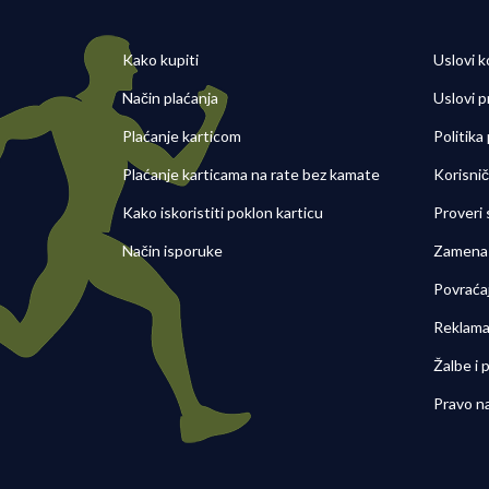
Kako kupiti
Uslovi k
Način plaćanja
Uslovi p
Plaćanje karticom
Politika
Plaćanje karticama na rate bez kamate
Korisni
Kako iskoristiti poklon karticu
Proveri
Način isporuke
Zamena 
Povraća
Reklama
Žalbe i
Pravo n