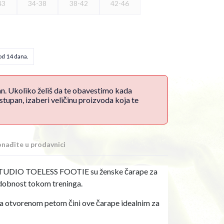
43
34-38
38-42
42-46
od 14 dana.
an. Ukoliko želiš da te obavestimo kada
upan, izaberi veličinu proizvoda koja te
nađite u prodavnici
DIO TOELESS FOOTIE su ženske čarape za
udobnost tokom treninga.
 sa otvorenom petom čini ove čarape idealnim za