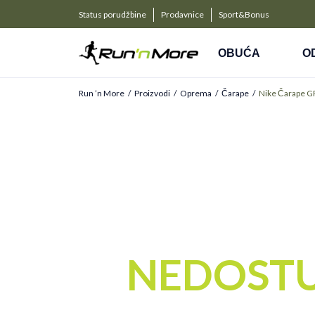
a kompanije
PLAĆANJE NA RATE
Status porudžbine
Prodavnice
Sport&Bonus
Kreditnim karticama BANCA INTESA platite na 9 rat
OBUĆA
O
Run ’n More
Proizvodi
Oprema
Čarape
Nike Čarape 
NEDOST