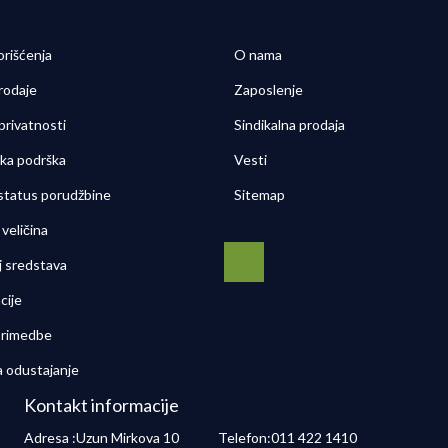
orišćenja
O nama
rodaje
Zaposlenje
 privatnosti
Sindikalna prodaja
čka podrška
Vesti
 status porudžbine
Sitemap
veličina
j sredstava
cije
 primedbe
a odustajanje
Kontakt informacije
Adresa :
Uzun Mirkova 10
Telefon:
011 422 1410