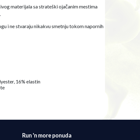
jivog materijala sa strateški ojačanim mestima
.
ogu i ne stvaraju nikakvu smetnju tokom napornih
yester, 16% elastin
ite
Run 'n more ponuda