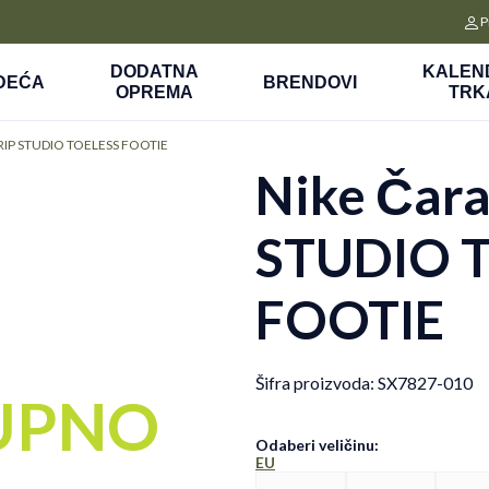
CLICK&COLLECT
P
a
Platite unapred i preuzmite u prodavnici po vašem izboru
DODATNA
KALEN
DEĆA
BRENDOVI
OPREMA
TRK
GRIP STUDIO TOELESS FOOTIE
Nike Čar
STUDIO 
FOOTIE
Šifra proizvoda:
SX7827-010
UPNO
Odaberi veličinu
:
EU