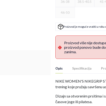
36-38
38.5-40.5
41-
46-50
Proizvod je moguće vratiti u roku 
Proizvod više nije dostup
proizvod ponovo bude dost
zanima.
Opis
Specifikacija
Pro
NIKE WOMEN'S NIKEGRIP STU
trening koje pružaju savršenu 
Dizajn sa otvorenim prsitima i
časove joge ili pilatesa.