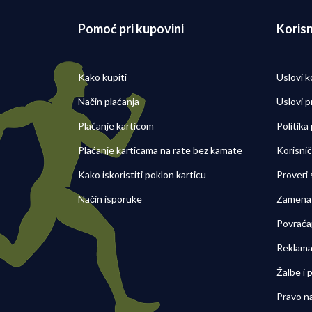
Pomoć pri kupovini
Korisn
Kako kupiti
Uslovi k
Način plaćanja
Uslovi p
Plaćanje karticom
Politika
Plaćanje karticama na rate bez kamate
Korisni
Kako iskoristiti poklon karticu
Proveri
Način isporuke
Zamena 
Povraća
Reklama
Žalbe i
Pravo n