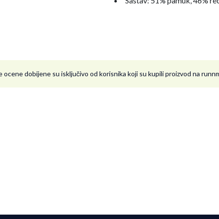
Sastav: 51% pamuk, 46% reci
 ocene dobijene su isključivo od korisnika koji su kupili proizvod na run
Predrag
06.09.2024. 16:38