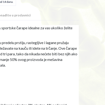
od 14 dana.
nađite u prodavnici
s sportske čarape idealne za vas ukoliko želite
redelu prstiju, rastegljive i lagane pružaju
zležavate na kauču ili idete na trčanje. Ove čarape
tri para, tako da nikada nećete biti bez njih ako
Najmanje 50% ovog proizvoda je mešavina
ala.