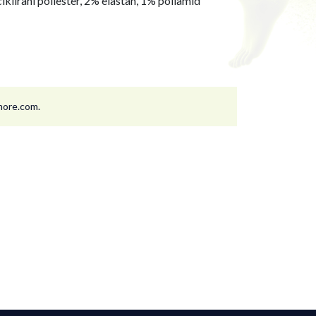
klirani poliester, 2% elastan, 1% poliamid
nmore.com.