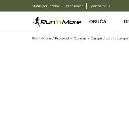
a kompanije
PLAĆANJE NA RATE
Status porudžbine
Prodavnice
Sport&Bonus
Kreditnim karticama BANCA INTESA platite na 9 rat
OBUĆA
O
Run ’n More
Proizvodi
Oprema
Čarape
adidas Čarape 