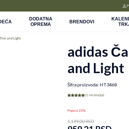
CLICK&COLLECT
P
a
Platite unapred i preuzmite u prodavnici po vašem izboru
DODATNA
KALEN
DEĆA
BRENDOVI
OPREMA
TRK
Thin and Light
adidas Ča
and Light
Šifra proizvoda:
HT3468
(1
recenzija
)
Popust 20%
1.199,00
RSD