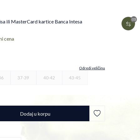
(0)
isa ili MasterCard kartice Banca Intesa
ni cena
Odredi veličinu
36
37-39
40-42
43-45
Dodaj u korpu