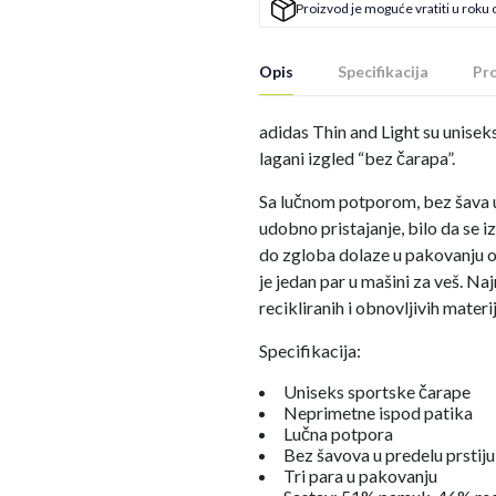
Proizvod je moguće vratiti u roku 
Opis
Specifikacija
Pro
adidas Thin and Light su unisek
lagani izgled “bez čarapa”.
Sa lučnom potporom, bez šava u p
udobno pristajanje, bilo da se i
do zgloba dolaze u pakovanju od 
je jedan par u mašini za veš. 
recikliranih i obnovljivih materij
Specifikacija:
Uniseks sportske čarape
Neprimetne ispod patika
Lučna potpora
Bez šavova u predelu prstiju
Tri para u pakovanju