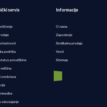
ički servis
Informacije
orišćenja
O nama
rodaje
Zaposlenje
 privatnosti
Sindikalna prodaja
čka podrška
Vesti
 status porudžbine
Sitemap
veličina
j sredstava
cije
 primedbe
a odustajanje