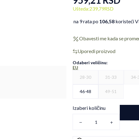
959,21
RSD
Ušteda:
239,79
RSD
na 9 rata po
106,58
koristeći V
Obavesti me kada se prome
Uporedi proizvod
Odaberi veličinu
:
EU
28-30
31-33
34-
46-48
49-51
Izaberi količinu