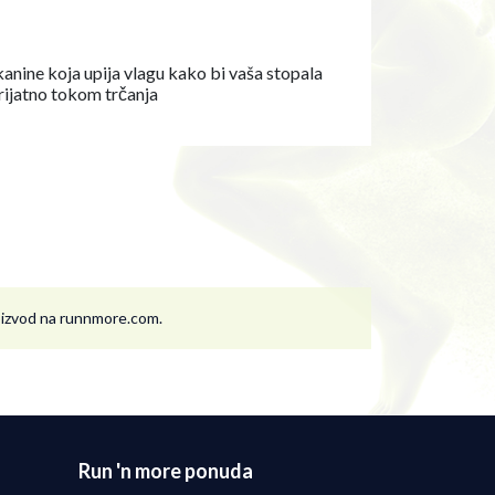
anine koja upija vlagu kako bi vaša stopala
prijatno tokom trčanja
roizvod na runnmore.com.
Run 'n more ponuda