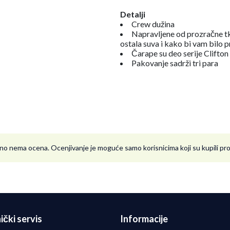
Detalji
Crew dužina
Napravljene od prozračne tk
ostala suva i kako bi vam bilo 
Čarape su deo serije Clifton
Pakovanje sadrži tri para
no nema ocena. Ocenjivanje je moguće samo korisnicima koji su kupili p
ički servis
Informacije