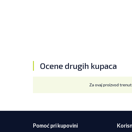
Ocene drugih kupaca
Za ovaj proizvod trenut
Pomoć pri kupovini
Korisn