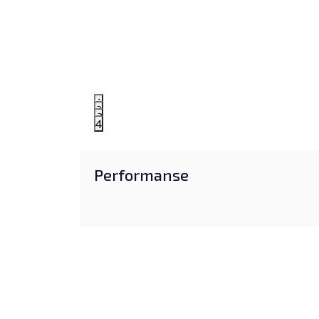
1
2
3
4
Performanse