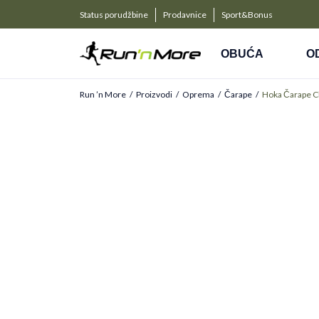
a kompanije
PLAĆANJE NA RATE
Status porudžbine
Prodavnice
Sport&Bonus
Kreditnim karticama BANCA INTESA platite na 9 rat
OBUĆA
O
Run ’n More
Proizvodi
Oprema
Čarape
Hoka Čarape Cl