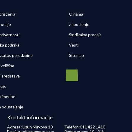
orišćenja
O nama
rodaje
Zaposlenje
 privatnosti
Sindikalna prodaja
čka podrška
Vesti
 status porudžbine
Sitemap
veličina
j sredstava
cije
 primedbe
a odustajanje
Kontakt informacije
Adresa :
Uzun Mirkova 10
Telefon:
011 422 1410
Email:
run@runnmore.com
Radno vreme:
10 - 21h