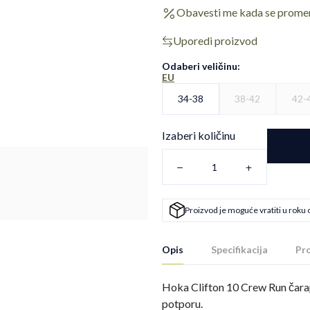
Obavesti me kada se prome
Uporedi proizvod
Odaberi veličinu
:
EU
34-38
38-42
42-
Izaberi količinu
Proizvod je moguće vratiti u roku 
Opis
Specifikacija
Pro
Hoka Clifton 10 Crew Run čarape
potporu.