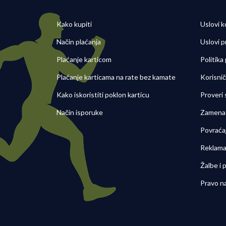
Kako kupiti
Uslovi k
Način plaćanja
Uslovi p
Plaćanje karticom
Politika
Plaćanje karticama na rate bez kamate
Korisni
Kako iskoristiti poklon karticu
Proveri
Način isporuke
Zamena 
Povraća
Reklama
Žalbe i
Pravo n