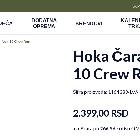
CLICK&COLLECT
P
a
Platite unapred i preuzmite u prodavnici po vašem izboru
DODATNA
KALEN
DEĆA
BRENDOVI
OPREMA
TRK
ifton 10 Crew Run
Hoka Čara
10 Crew 
Šifra proizvoda:
1164333-LVA
2.399,00
RSD
na 9 rata po
266,56
koristeći V