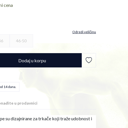
ni cena
Odredi veličinu
46
46-50
Dodaj u korpu
od 14 dana.
nađite u prodavnici
 su dizajnirane za trkače koji traže udobnost i